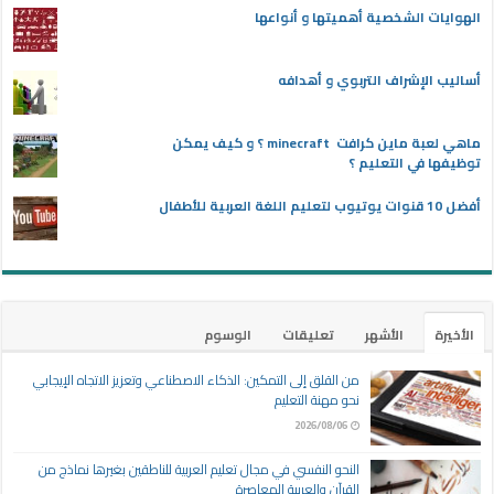
الهوايات الشخصية أهميتها و أنواعها
أساليب الإشراف التربوي و أهدافه
ماهي لعبة ماين كرافت minecraft ؟ و كيف يمكن
توظيفها في التعليم ؟
أفضل 10 قنوات يوتيوب لتعليم اللغة العربية للأطفال
الأخيرة
الأشهر
تعليقات
الوسوم
من القلق إلى التمكين: الذكاء الاصطناعي وتعزيز الاتجاه الإيجابي
نحو مهنة التعليم
2026/08/06
النحو النفسي في مجال تعليم العربية للناطقين بغيرها نماذج من
القرآن والعربية المعاصرة