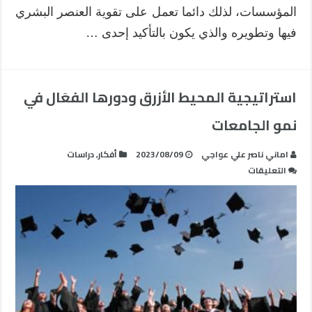
المؤسسات، لذلك دائما تعمل على تقوية العنصر البشري
فيها وتطويره والذي يكون بالتأكيد إحدى …
استراتيجية المحيط الأزرق ودورها الفعَال في
نمو الجامعات
اماني ناصر علي عواجي
2023/08/09
أفكار
,
دراسات
على
التعليقات
استراتيجية
المحيط
الأزرق
ودورها
الفعَال
في
نمو
الجامعات