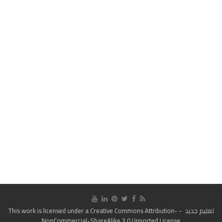
تعليم جديد
- This work is licensed under a
Creative Commons Attribution-
NonCommercial-ShareAlike 3.0 Unported License