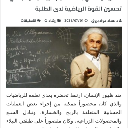
تحسين القوة الرياضية لدى الطلبة
على
د. عماد عواد بروق
2021/07/01
إرشادات
التعليقات
التدريس
الغني
بالمفاهيم
الرياضية
وأثره
في
تحسين
القوة
الرياضية
لدى
الطلبة
منذ ظهور الإنسان، ارتبط تحضره بمدى تعلمه للرياضيات
مغلقة
والذي كان محصوراً بتمكنه من إجراء بعض العمليات
الحسابية المتعلقة بالربح والخسارة، وتبادل السلع
والمحصولات الزراعية، وكان مقصوراً على طبقتي النبلاء