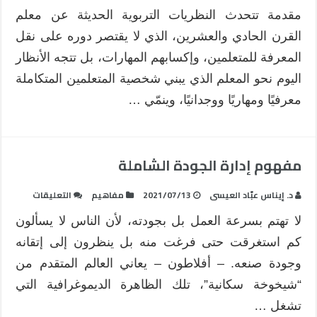
مقدمة تتحدث النظريات التربوية الحديثة عن معلم
القرن الحادي والعشرين، الذي لا يقتصر دوره على نقل
المعرفة للمتعلمين، وإكسابهم المهارات، بل تتجه الأنظار
اليوم نحو المعلم الذي يبني شخصية المتعلمين المتكاملة
معرفيًا ومهاريًا ووجدانيًا، وينمّي …
مفهوم إدارة الجودة الشاملة
على
د. إيناس عبّاد العيسى
2021/07/13
مفاهيم
التعليقات
مفهوم
لا تهتم بسرعة العمل بل بجودته، لأن الناس لا يسألون
إدارة
كم استغرقت حتى فرغت منه بل ينظرون إلى إتقانه
الجودة
الشاملة
وجودة صنعه. – أفلاطون – يعاني العالم المتقدم من
مغلقة
“شيخوخة سكانية”، تلك الظاهرة الديموغرافية التي
تشغل …