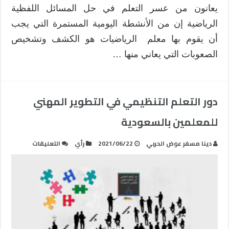
المسائل
يعانون من عسر التعلم في حل المسائل اللفظية
اللفظية
الرياضية إن من الأنشطة اليومية المستمرة التي يجب
الرياضية
مغلقة
أن يقوم بها معلم الرياضيات هو الكشف وتشخيص
الصعوبات التي يعاني منها …
دور التعلم التنظيمي في التطوير المهني
للمعلمين بالسعودية
على
دينا مسفر عوض الحربي
2021/06/22
رأي
التعليقات
دور
التعلم
التنظيمي
في
التطوير
المهني
للمعلمين