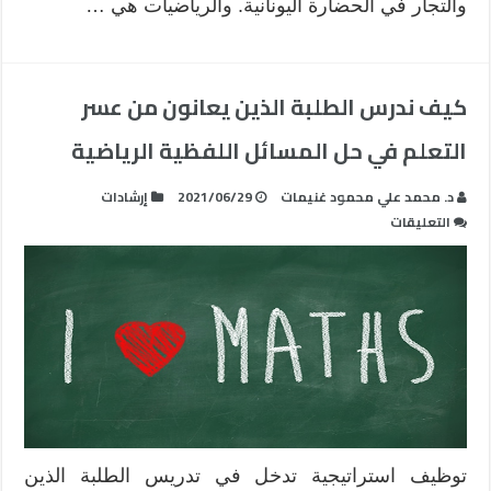
والتجار في الحضارة اليونانية. والرياضيات هي …
كيف ندرس الطلبة الذين يعانون من عسر
التعلم في حل المسائل اللفظية الرياضية
د. محمد علي محمود غنيمات
2021/06/29
إرشادات
على
التعليقات
كيف
ندرس
الطلبة
الذين
يعانون
من
عسر
التعلم
في
حل
توظيف استراتيجية تدخل في تدريس الطلبة الذين