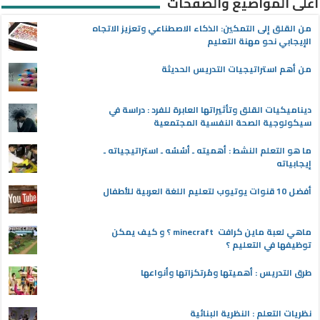
أعلى المواضيع والصفحات
من القلق إلى التمكين: الذكاء الاصطناعي وتعزيز الاتجاه
الإيجابي نحو مهنة التعليم
من أهم استراتيجيات التدريس الحديثة
ديناميكيات القلق وتأثيراتها العابرة للفرد : دراسة في
سيكولوجية الصحة النفسية المجتمعية
ما هو التعلم النشط : أهميته ـ أسُسُه ـ استراتيجياته ـ
إيجابياته
أفضل 10 قنوات يوتيوب لتعليم اللغة العربية للأطفال
ماهي لعبة ماين كرافت minecraft ؟ و كيف يمكن
توظيفها في التعليم ؟
طرق التدريس : أهميتها ومُرتكزاتها وأنواعها
نظريات التعلم : النظرية البنائية