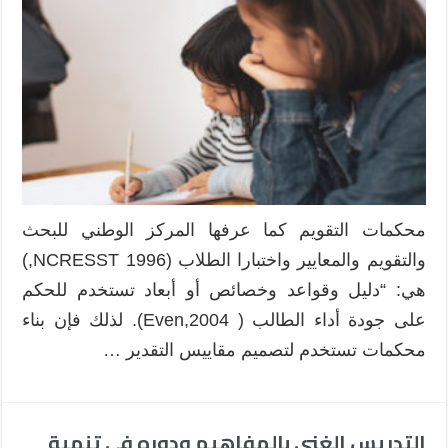
ما
ينبغي
معرفته
عن
صيغ
محكمات
التقويم
مغلقة
محكمات التقويم كما عرفها المركز الوطني للبحث
والتقويم والمعايير واختبارا الطلاب (1996 NCRESST,)
هي: “دليل وقواعد وخصائص أو أبعاد تستخدم للحكم
على جودة أداء الطالب ( Even,2004). لذلك فإن بناء
محكمات تستخدم لتصميم مقاييس التقدير …
التدريس الغني بالمفاهيم ودوره في تنمية