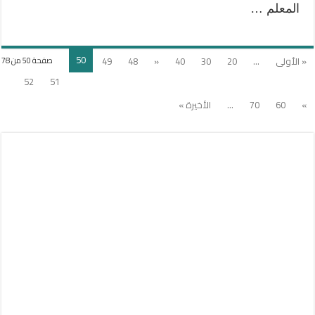
المعلم …
50
« الأولى
...
20
30
40
«
48
49
صفحة 50 من 78
52
51
»
60
70
...
الأخيرة »