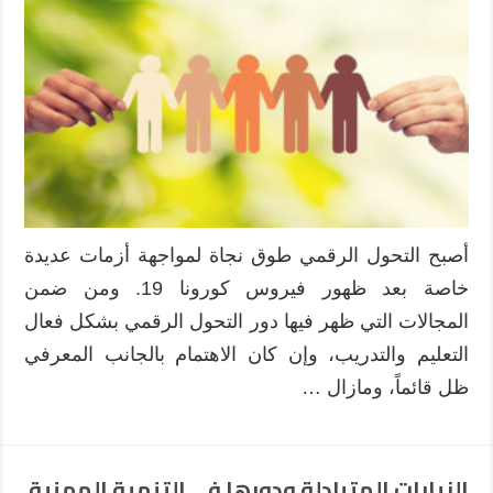
يتعلم
الأطفال
التسامح
في
ظل
التحول
الرقمي؟
مغلقة
أصبح التحول الرقمي طوق نجاة لمواجهة أزمات عديدة
خاصة بعد ظهور فيروس كورونا 19. ومن ضمن
المجالات التي ظهر فيها دور التحول الرقمي بشكل فعال
التعليم والتدريب، وإن كان الاهتمام بالجانب المعرفي
ظل قائماً، ومازال …
الزيارات المتبادلة ودورها في التنمية المهنية