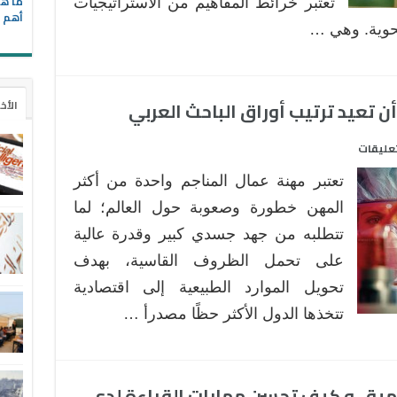
ما هي
تعتبر خرائط المفاهيم من الاستراتيجيات
أهم ا
نحوية. وهي …
 تعيد ترتيب أوراق الباحث العربي
الأخ
على
تعليقات
خمسة
تعتبر مهنة عمال المناجم واحدة من أكثر
أمور
مهمة
المهن خطورة وصعوبة حول العالم؛ لما
من
تتطلبه من جهد جسدي كبير وقدرة عالية
شأنها
على تحمل الظروف القاسية، بهدف
أن
تحويل الموارد الطبيعية إلى اقتصادية
تعيد
ترتيب
تتخذها الدول الأكثر حظًا مصدرأ …
أوراق
الباحث
العربي
قمية ، و كيف تحسن مهارات القراءة لدى
مغلقة