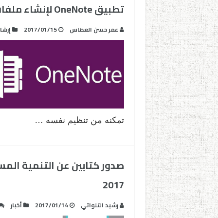
تطبيق OneNote لإنشاء ملفات إنجاز إلكترونية E- portfolio
عمر حسن العطاس
2017/01/15
إرشا
تمكنه من تنظيم نفسه …
صدور كتابين عن التنمية المس
2017
رشيد التلواتي
2017/01/14
أخبار