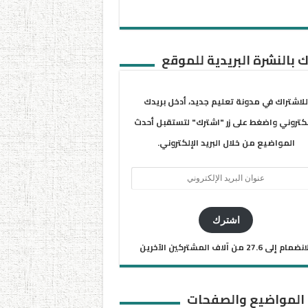
 بالنشرة البريدية للموقع
للاشتراك في مدونة تعليم جديد، أدخل بريدك
لكتروني واضغط على زر "اشترك" لتستقبل أحدث
المواضيع من خلال البريد الإلكتروني.
ان
يد
كتروني
اشترك
ضمام إلى 27.6 من آلاف المشتركين الآخرين
 المواضيع والصفحات