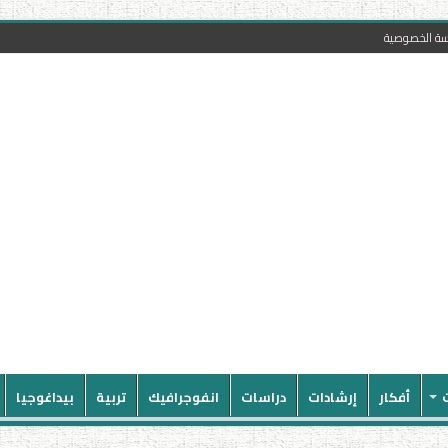
سة الخصوصية
أفكار
إرشادات
دراسات
انفوجرافيك
تربية
بيداغوجيا