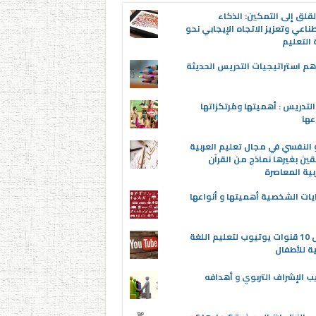
قلق إلى التمكين: الذكاء
ناعي وتعزيز الاتجاه الإيجابي نحو
التعليم
م استراتيجيات التدريس الحديثة
لتدريس : أهميتها ومُرتكزاتها
عها
 النفسي في مجال تعليم العربية
قين بغيرها نماذج من القرآن
بية المعاصرة
يات الشخصية أهميتها و أنواعها
أفضل 10 قنوات يوتيوب لتعليم اللغة
ية للأطفال
ب الإشراف التربوي و أهدافه