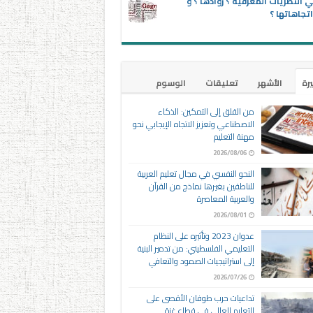
 النظريات المعرفية ؟ روادها ؟ و
تجاهاتها ؟
يرة
الأشهر
تعليقات
الوسوم
من القلق إلى التمكين: الذكاء
الاصطناعي وتعزيز الاتجاه الإيجابي نحو
مهنة التعليم
2026/08/06
النحو النفسي في مجال تعليم العربية
للناطقين بغيرها نماذج من القرآن
والعربية المعاصرة
2026/08/01
عدوان 2023 وتأثيره على النظام
التعليمي الفلسطيني: من تدمير البنية
إلى استراتيجيات الصمود والتعافي
2026/07/26
تداعيات حرب طوفان الأقصى على
التعليم العالي في قطاع غزة