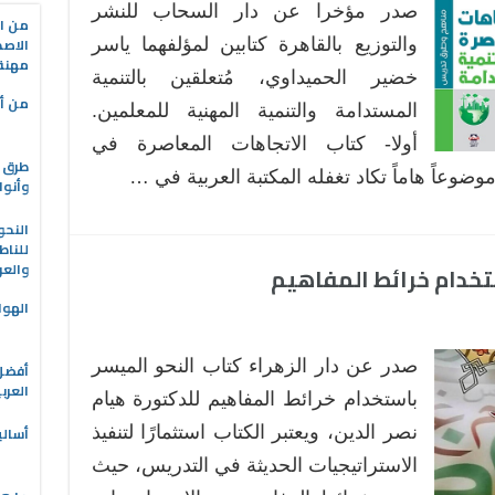
صدر مؤخرا عن دار السحاب للنشر
من ال
الاصط
والتوزيع بالقاهرة كتابين لمؤلفهما ياسر
مهنة 
خضير الحميداوي، مُتعلقين بالتنمية
من أه
المستدامة والتنمية المهنية للمعلمين.
أولا- كتاب الاتجاهات المعاصرة في
طرق ا
ضوعاً هاماً تكاد تغفله المكتبة العربية في …
وأنوا
النحو
للناط
والعر
ستخدام خرائط المفاهيم
الهوا
صدر عن دار الزهراء كتاب النحو الميسر
العرب
باستخدام خرائط المفاهيم للدكتورة هيام
نصر الدين، ويعتبر الكتاب استثمارًا لتنفيذ
أسالي
الاستراتيجيات الحديثة في التدريس، حيث