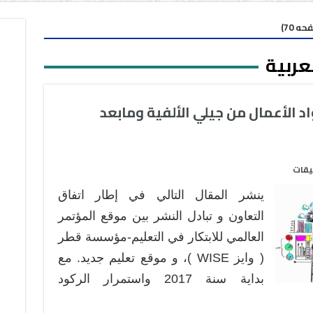
ه 70)
عربية
د الأعمال من جيلي الألفية ومابعد
على
يقات
تمكين
ينشر المقال التالي في إطار اتفاق
الموجة
الجديدة
التعاون و تبادل النشر بين موقع المؤتمر
من
العالمي للابتكار في التعليم-مؤسسة قطر
رواد
( وايز WISE )، و موقع تعليم جديد. مع
الأعمال
بداية سنة 2017 واستمرار الركود
من
جيلي