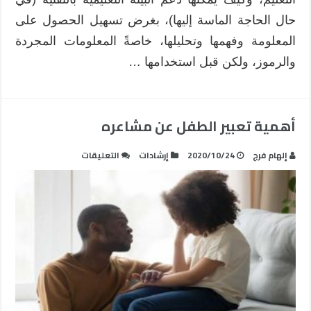
حال الحاجة الماسة إليها)، بغرض تسهيل الحصول على
المعلومة وفهمها وتحليلها، خاصةً المعلومات المجردة
والرموز، ولكن قبل استخدامها …
أهمية تعبير الطفل عن مشاعره
على
إلهام فرج
2020/10/24
إرشادات
التعليقات
أهمية
تعبير
الطفل
عن
مشاعره
مغلقة