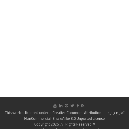
تعليم جديد
- This work is licensed under a
Creative Commons Attribution-
NonCommercial-ShareAlike 3.0 Unported License
© Copyright 2026, All Rights Reserved