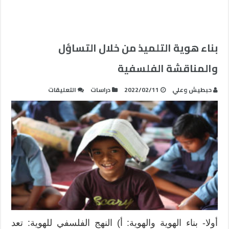
بناء هوية التلميذ من خلال التساؤل
والمناقشة الفلسفية
على
حبطيش وعلي
2022/02/11
دراسات
التعليقات
بناء
هوية
التلميذ
من
خلال
التساؤل
والمناقشة
الفلسفية
مغلقة
أولا- بناء الهوية والهوية: أ) النهج الفلسفي للهوية: تعد