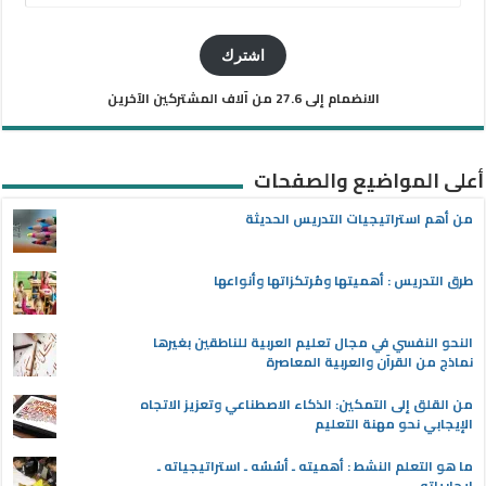
البريد
الإلكتروني
اشترك
الانضمام إلى 27.6 من آلاف المشتركين الآخرين
أعلى المواضيع والصفحات
من أهم استراتيجيات التدريس الحديثة
طرق التدريس : أهميتها ومُرتكزاتها وأنواعها
النحو النفسي في مجال تعليم العربية للناطقين بغيرها
نماذج من القرآن والعربية المعاصرة
من القلق إلى التمكين: الذكاء الاصطناعي وتعزيز الاتجاه
الإيجابي نحو مهنة التعليم
ما هو التعلم النشط : أهميته ـ أسُسُه ـ استراتيجياته ـ
إيجابياته