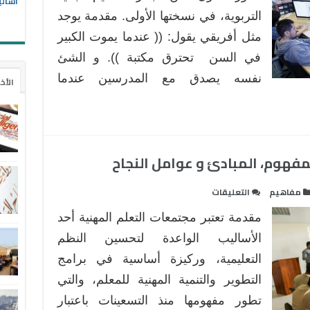
أسالي
التربوية، في نسختها الأولى. مقدمة يوجد
مثل أفريقي يقول: (( عندما يموت الكبير
في السن تحترق مكتبة )). و الشئ
نفسه يصدق مع المدرسين عندما
الأخ
مفهوم، المبادئ و عوامل النجاح
على
مفاهيم
التعليقات
مجتمعات
مقدمة تعتبر مجتمعات التعلم المهنية أحد
التعلم
المهنية
الأساليب الواعدة لتحسين النظم
:
التعليمية، وركيزة أساسية في برامج
المفهوم،
التطوير والتنمية المهنية للمعلم، والتي
المبادئ
تطور مفهومها منذ التسعينات باعتبار
و