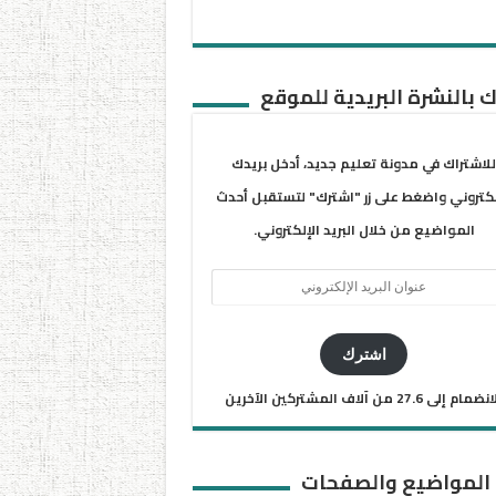
 بالنشرة البريدية للموقع
للاشتراك في مدونة تعليم جديد، أدخل بريدك
لكتروني واضغط على زر "اشترك" لتستقبل أحدث
المواضيع من خلال البريد الإلكتروني.
ان
يد
كتروني
اشترك
ضمام إلى 27.6 من آلاف المشتركين الآخرين
 المواضيع والصفحات