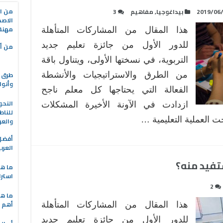
من ال
2019/06
بيداغوجيا
,
مفاهيم
3
الاصط
مهنة 
هذا المقال من المشاركات المتأهلة
للدور الأول من جائزة تعليم جديد
من أه
التربوية، في نسختها الأولى، ويتناول باقة
طرق ا
من الطرق والاستراتيجيات والأنشطة
وأنوا
الفعالة التي يحتاجها كل معلم ناجح
النحو
ازدادت في الآونة الأخيرة المشكلات
للناط
حت العملية التعليمية …
والعر
العرب
تفيد منه؟
ما هو
استرا
2
ما هي
أهم ا
هذا المقال من المشاركات المتأهلة
للدور الأول من جائزة تعليم جديد