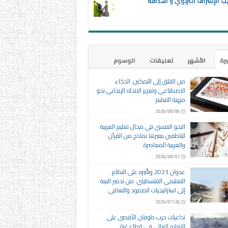
ب الإشراف التربوي و أهدافه
يرة
الأشهر
تعليقات
الوسوم
من القلق إلى التمكين: الذكاء
الاصطناعي وتعزيز الاتجاه الإيجابي نحو
مهنة التعليم
2026/08/06
النحو النفسي في مجال تعليم العربية
للناطقين بغيرها نماذج من القرآن
والعربية المعاصرة
2026/08/01
عدوان 2023 وتأثيره على النظام
التعليمي الفلسطيني: من تدمير البنية
إلى استراتيجيات الصمود والتعافي
2026/07/26
تداعيات حرب طوفان الأقصى على
التعليم العالي في قطاع غزة