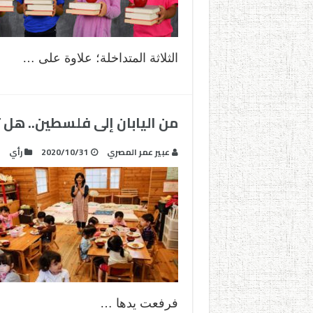
الثلاثة المتداخلة؛ علاوة على …
من اليابان إلى فلسطين.. هل ت
عبير عمر المصري
2020/10/31
رأي
فرفعت يدها …