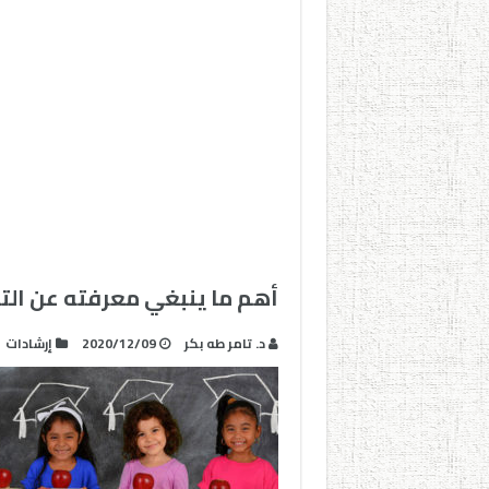
أهم ما ينبغي معرفته عن الت
د. تامر طه بكر
2020/12/09
إرشادات