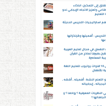
قلق إلى التمكين: الذكاء
ناعي وتعزيز الاتجاه الإيجابي نحو
التعليم
م استراتيجيات التدريس الحديثة
لتدريس : أهميتها ومُرتكزاتها
عها
 النفسي في مجال تعليم العربية
قين بغيرها نماذج من القرآن
بية المعاصرة
أفضل 10 قنوات يوتيوب لتعليم اللغة
ية للأطفال
 التعلم النشط : أهميته ـ أسُسُه ـ
تيجياته ـ إيجابياته
 النظريات المعرفية ؟ روادها ؟ و
تجاهاتها ؟