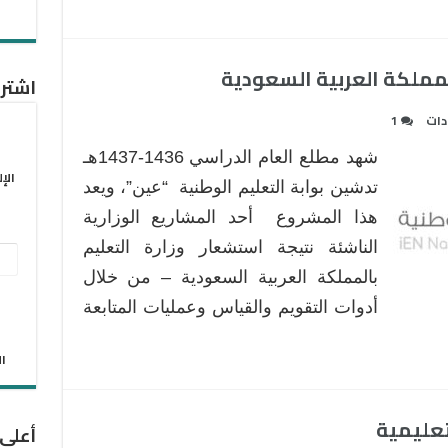
المملكة العربية السعودية
اشترك
دات
1
شهد مطلع العام الدراسي 1436-1437هـ
الإ
تدشين بوابة التعليم الوطنية “عين”، ويعد
هذا المشروع أحد المشاريع الوزارية
الناشئة نتيجة استشعار وزارة التعليم
عنو
بالمملكة العربية السعودية – من خلال
البر
أدوات التقويم والقياس وعمليات المتابعة
الإل
الان
تعليمية
أعلى