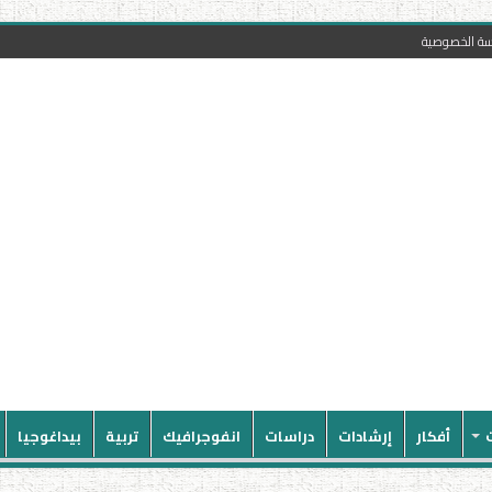
سة الخصوصية
أفكار
إرشادات
دراسات
انفوجرافيك
تربية
بيداغوجيا