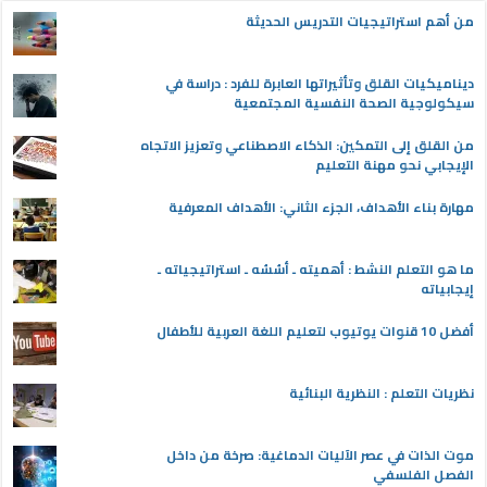
من أهم استراتيجيات التدريس الحديثة
ديناميكيات القلق وتأثيراتها العابرة للفرد : دراسة في
سيكولوجية الصحة النفسية المجتمعية
من القلق إلى التمكين: الذكاء الاصطناعي وتعزيز الاتجاه
الإيجابي نحو مهنة التعليم
مهارة بناء الأهداف، الجزء الثاني: الأهداف المعرفية
ما هو التعلم النشط : أهميته ـ أسُسُه ـ استراتيجياته ـ
إيجابياته
أفضل 10 قنوات يوتيوب لتعليم اللغة العربية للأطفال
نظريات التعلم : النظرية البنائية
موت الذات في عصر الآليات الدماغية: صرخة من داخل
الفصل الفلسفي