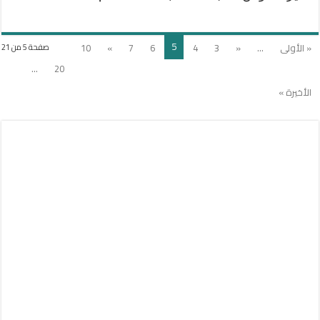
5
« الأولى
...
«
3
4
6
7
»
10
صفحة 5 من 21
...
20
الأخيرة »