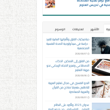
اقع توفر تقنية المحاكاة
علية في تدريس العلوم
يرة
الأشهر
تعليقات
الوسوم
ديناميكيات القلق وتأثيراتها العابرة للفرد
: دراسة في سيكولوجية الصحة النفسية
المجتمعية
2026/08/07
من القلق إلى التمكين: الذكاء
الاصطناعي وتعزيز الاتجاه الإيجابي نحو
مهنة التعليم
2026/08/06
النحو النفسي في مجال تعليم العربية
للناطقين بغيرها نماذج من القرآن
والعربية المعاصرة
2026/08/01
عدوان 2023 وتأثيره على النظام
التعليمي الفلسطيني: من تدمير البنية