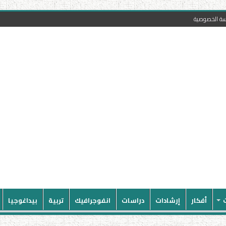
سة الخصوصية
أفكار
إرشادات
دراسات
انفوجرافيك
تربية
بيداغوجيا