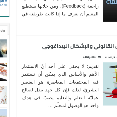
8 مو
التفا
راجعة (Feedback)، ومن خلالها يستطيع
المعلم ‌أن يعرف ما إذا كانت طريقته في
…
الأخ
س القانوني والإشكال البيداغوجي
على
,
دراسات
التعليقات
التعليم
تقديم: لا یخفى على أحد أنّ الاستثمار
عن
بعد
الأھم والأساس الذي يمكن أن تستثمر
:
فيه المجتمعات المعاصرة ھو العنصر
بين
البشريّ، لذلك فإن كل جهد یبذل لصالح
التأسيس
عملیّة التعلم والتعلیم یصبّ في ھدف
القانوني
والإشكال
واحد هو الوصول لمتعلّم …
البيداغوجي
مغلقة