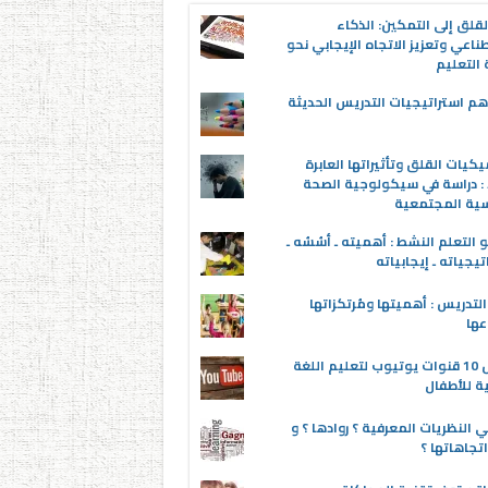
قلق إلى التمكين: الذكاء
ناعي وتعزيز الاتجاه الإيجابي نحو
التعليم
م استراتيجيات التدريس الحديثة
يكيات القلق وتأثيراتها العابرة
 : دراسة في سيكولوجية الصحة
سية المجتمعية
 التعلم النشط : أهميته ـ أسُسُه ـ
تيجياته ـ إيجابياته
لتدريس : أهميتها ومُرتكزاتها
عها
أفضل 10 قنوات يوتيوب لتعليم اللغة
ية للأطفال
 النظريات المعرفية ؟ روادها ؟ و
تجاهاتها ؟