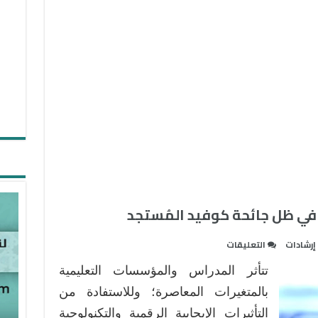
 في ظل جائحة كوفيد المُستجد
على
إرشادات
التعليقات
التقويم
تتأثر المدراس والمؤسسات التعليمية
الإلكتروني
وأساليبه
بالمتغيرات المعاصرة؛ وللاستفادة من
في
التأثيرات الإيجابية الرقمية والتكنولوجية