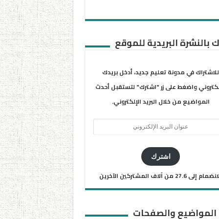
 بالنشرة البريدية للموقع
للاشتراك في مدونة تعليم جديد، أدخل بريدك
لكتروني واضغط على زر "اشترك" لتستقبل أحدث
المواضيع من خلال البريد الإلكتروني.
ان
يد
كتروني
اشترك
ضمام إلى 27.6 من آلاف المشتركين الآخرين
 المواضيع والصفحات