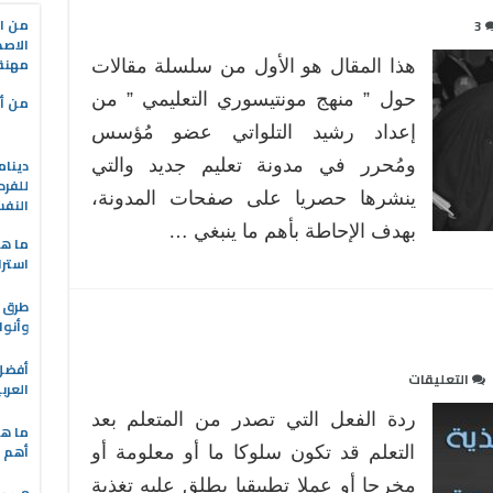
من ال
3
الاصط
مهنة 
هذا المقال هو الأول من سلسلة مقالات
حول ” منهج مونتيسوري التعليمي ” من
من أه
إعداد رشيد التلواتي عضو مُؤسس
دينام
ومُحرر في مدونة تعليم جديد والتي
للفرد
ينشرها حصريا على صفحات المدونة،
النف
بهدف الإحاطة بأهم ما ينبغي …
ما هو
استرا
طرق ا
وأنوا
على
التعليقات
العرب
التغذية
ردة الفعل التي تصدر من المتعلم بعد
الراجعة
ما هي
أهم ا
المبرمجة
التعلم قد تكون سلوكا ما ‌أو معلومة أو
مغلقة
مخرجا أو عملا تطبيقيا يطلق عليه تغذية