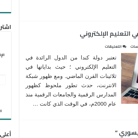
اشترك
ي التعليم الإلكتروني
على
سات
التعليقات
لنتعرف
الإ
تعتبر دولة كندا من الدول الرائدة في
على
التجربة
التعليم الإلكتروني ؛ حيث بداياتها في
الكندية
ثلاثينات القرن الماضي. ومع ظهور شبكة
عنو
في
الانترنت، حدث تطور ملحوظ كظهور
البر
التعليم
المدارس الرقمية والجامعات الرقمية منذ
الإلكتروني
الإل
مغلقة
عام 2000م، في الوقت الذي كانت …
الان
تيسوري “
أعلى