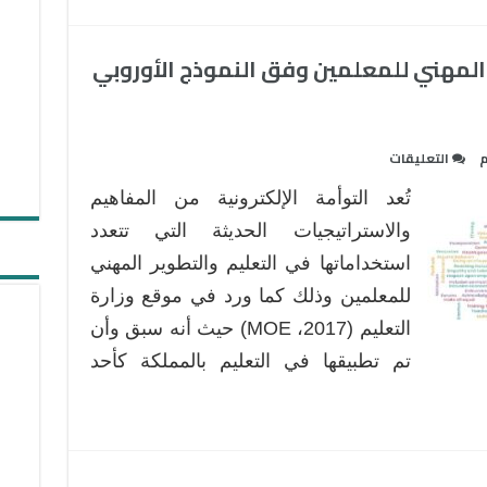
ر المهني للمعلمين وفق النموذج الأوروبي
على
التعليقات
التوأمة
تُعد التوأمة الإلكترونية من المفاهيم
الإلكترونية
والتطوير
والاستراتيجيات الحديثة التي تتعدد
المهني
استخداماتها في التعليم والتطوير المهني
للمعلمين
للمعلمين وذلك كما ورد في موقع وزارة
وفق
التعليم (MOE ،2017) حيث أنه سبق وأن
النموذج
الأوروبي
تم تطبيقها في التعليم بالمملكة كأحد
eTwinning
مغلقة