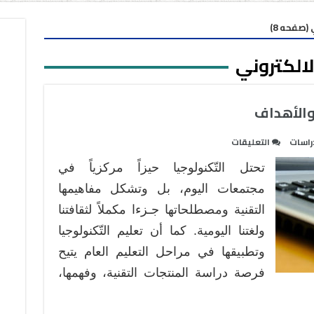
 (صفحه 8)
لالكتروني
د والأهداف
على
راسات
التعليقات
التربيّة
تحتل التّكنولوجيا حيزاً مركزياً في
التّكنولوجيّة
:
مجتمعات اليوم، بل وتشكل مفاهيمها
الموارد
التقنية ومصطلحاتها جـزءا مكملاً لثقافتنا
والأهداف
ولغتنا اليومية. كما أن تعليم التّكنولوجيا
مغلقة
وتطبيقها في مراحل التعليم العام يتيح
فرصة دراسة المنتجات التقنية، وفهمها،