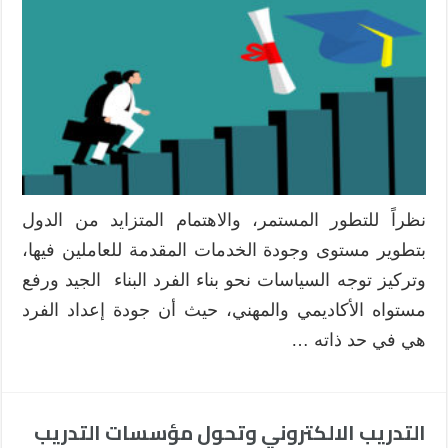
التدريب
أثناء
الخدمة
حتمية
واقعية
أم
رفاهية
واسترخاء
؟
مغلقة
نظراً للتطور المستمر، والاهتمام المتزايد من الدول
بتطوير مستوى وجودة الخدمات المقدمة للعاملين فيها،
وتركيز توجه السياسات نحو بناء الفرد البناء الجيد ورفع
مستواه الأكاديمي والمهني، حيث أن جودة إعداد الفرد
هي في حد ذاته …
التدريب الالكتروني وتحول مؤسسات التدريب