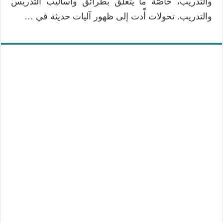
والتدريب، خاصّة ما يتعلق بطرائق وأساليب التدريس
والتدريب. تحولات أّدت إلى ظهور آليات حديثة في …