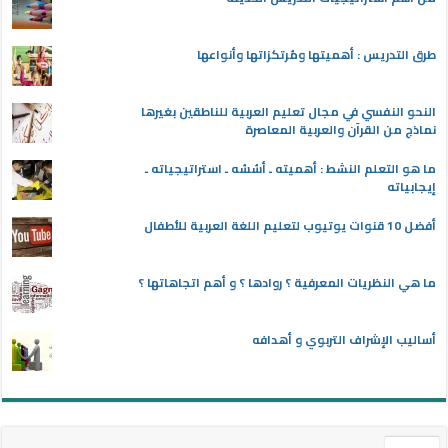
طرق التدريس : أهميتها ومُرتكزاتها وأنواعها
النحو النفسي في مجال تعليم العربية للناطقين بغيرها
نماذج من القرآن والعربية المعاصرة
ما هو التعلم النشط : أهميته ـ أسُسُه ـ استراتيجياته ـ
إيجابياته
أفضل 10 قنوات يوتيوب لتعليم اللغة العربية للأطفال
ما هي النظريات المعرفية ؟ روادها ؟ و أهم اتجاهاتها ؟
أساليب الإشراف التربوي و أهدافه