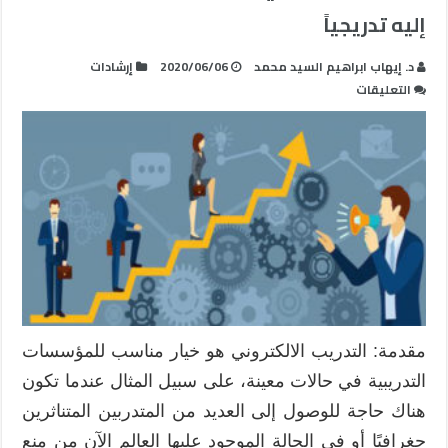
إليه تدريجياً
د. إيهاب ابراهيم السيد محمد
2020/06/06
إرشادات
على
التعليقات
التدريب
الالكتروني
وتحول
مؤسسات
التدريب
إليه
تدريجياً
مغلقة
مقدمة: التدريب الالكتروني هو خيار مناسب للمؤسسات
التدريبية في حالات معينة، على سبيل المثال عندما تكون
هناك حاجة للوصول إلى العديد من المتدربين المتناثرين
جغرافيًا أو في الحالة الموجود عليها العالم الآن من منع