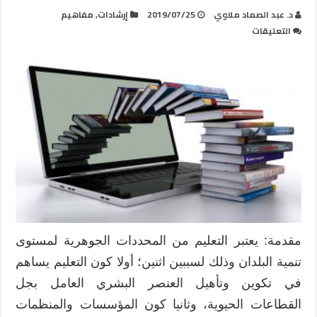
د. عبد الصماد ملاوي
2019/07/25
إرشادات
,
مفاهيم
على
التعليقات
التعليم
الإلكتروني
وآفاق
تحسين
مردودية
المنظومة
التربوية
والتعليمية
بالمغرب
مغلقة
مقدمة: يعتبر التعليم من المحددات الجوهرية لمستوى
تنمية البلدان وذلك لسببين اثنين؛ أولا كون التعليم يساهم
في تكوين وتأهيل العنصر البشري العامل بجل
القطاعات الحيوية، وثانيا كون المؤسسات والمنظمات