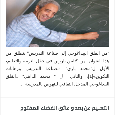
للأستاذ
مدخل
لجودة
التربية
والتكوين
مغلقة
“من القلق البيداغوجي إلى صناعة التدريس” ننطلق من
هذا العنوان، من كتابين بارزين في حقل التربية والتعليم،
الأول ل”محمد بازي”، «صناعة التدريس ورهانات
التكوين»[1]، والثاني ل ” محمد الداهي” «القلق
البيداغوجي المدخل الثقافي للنهوض بالمدرسة …
التعليم عن بعد و عائق الفضاء المفتوح