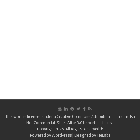
تعليم جديد
- This work is licensed under a
Creative Commons Attribution-
NonCommercial-ShareAlike 3.0 Unported License
© Copyright 2026, All Rights Reserved
Powered by
WordPress
| Designed by
TieLabs