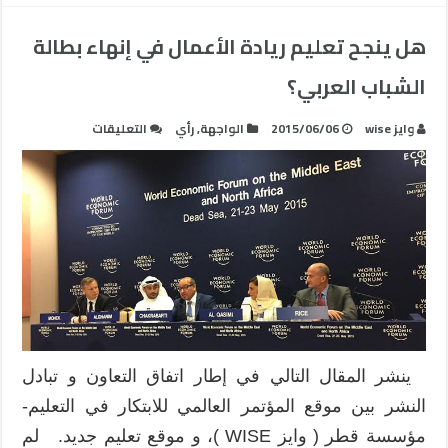
هل ينجح تعليم ريادة الأعمال في إنهاء بطالة
الشباب العربي؟
على
وايز wise
2015/06/06
الواجهة
,
رأي
التعليقات
هل
ينجح
تعليم
ريادة
الأعمال
في
إنهاء
بطالة
الشباب
العربي؟
ينشر المقال التالي في إطار اتفاق التعاون و تبادل
مغلقة
النشر بين موقع المؤتمر العالمي للابتكار في التعليم-
مؤسسة قطر ( وايز WISE )، و موقع تعليم جديد. لم