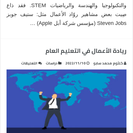
والتكنولوجيا والهندسة والرياضيات STEM. فقد ذاع
صِيت بعض مشاهير روّاد الأعمال مثل: ستيف جوبز
Steven Jobs (مؤسس شركة أبل Apple) …
ريادة الأعمال في التعليم العام
على
كلثوم محمد سابو
2022/11/10
دراسات
التعليقات
ريادة
الأعمال
في
التعليم
العام
مغلقة