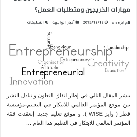
مهارات الخريجين ومتطلبات العمل؟
على
وايز wise
2015/12/12
أخبار
,
الواجهة
التعليقات
هل
يمكن
لريادة
الأعمال
معالجة
التباين
بين
مهارات
الخريجين
ومتطلبات
ينشر المقال التالي في إطار اتفاق التعاون و تبادل النشر
العمل؟
بين موقع المؤتمر العالمي للابتكار في التعليم-مؤسسة
مغلقة
قطر ( وايز WISE )، و موقع تعليم جديد. إنعقدت قمّة
المؤتمر العالمي للابتكار في التعليم هذا العام …