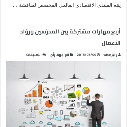
ينته المنتدى الاقتصادي العالمي المخصص لمناقشة …
أربع مهارات مشتركة بين المدرّسين وروّاد
الأعمال
على
وايز wise
2015/05/09
الواجهة
,
رأي
التعليقات
أربع
مهارات
مشتركة
بين
المدرّسين
وروّاد
الأعمال
مغلقة