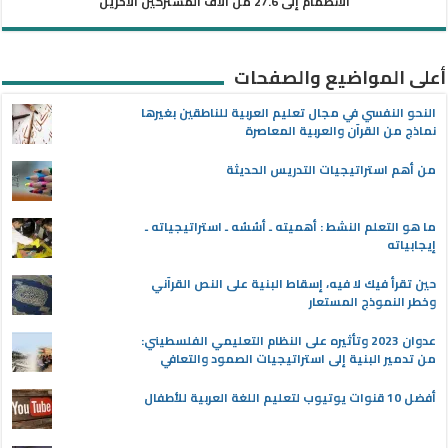
الانضمام إلى 27.6 من آلاف المشتركين الآخرين
أعلى المواضيع والصفحات
النحو النفسي في مجال تعليم العربية للناطقين بغيرها
نماذج من القرآن والعربية المعاصرة
من أهم استراتيجيات التدريس الحديثة
ما هو التعلم النشط : أهميته ـ أسُسُه ـ استراتيجياته ـ
إيجابياته
حين تقرأ فيك لا فيه، إسقاط البنية على النص القرآني
وخطر النموذج المستعار
عدوان 2023 وتأثيره على النظام التعليمي الفلسطيني:
من تدمير البنية إلى استراتيجيات الصمود والتعافي
أفضل 10 قنوات يوتيوب لتعليم اللغة العربية للأطفال