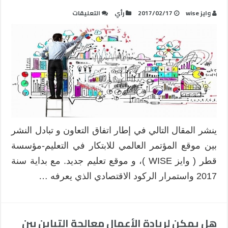
على
وايز wise
2017/02/17
رأي
التعليقات
تمكين
الموجة
الجديدة
من
رواد
الأعمال
من
جيلي
الألفية
ومابعد
ينشر المقال التالي في إطار اتفاق التعاون و تبادل النشر
الألفية
بين موقع المؤتمر العالمي للابتكار في التعليم-مؤسسة
مغلقة
قطر ( وايز WISE )، و موقع تعليم جديد. مع بداية سنة
2017 واستمرار الركود الاقتصادي الذي يعرفه …
هل يمكن لريادة الأعمال معالجة التباين بين