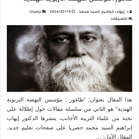
د. إيهاب ابراهيم السيد محمد
2024/02/10
دراسات
على
التعليقات
طاغور
:
مؤسس
النهضة
التربوية
الهندية
مغلقة
هذا المقال بعنوان: ”طاغور : مؤسس النهضة التربوية
الهندية” هو الثاني من سلسلة مقالات حول إطلالة على
نخبة من علماء التربية الأجانب، ينشرها الدكتور إيهاب
إبراهيم السيد محمد حصريا على صفحات تعليم جديد.
المقال الأول: …