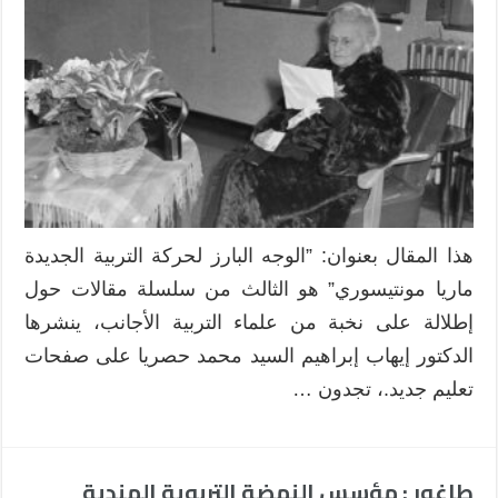
البارز
لحركة
التربية
الجديدة
ماريا
مونتيسوري
مغلقة
هذا المقال بعنوان: ”الوجه البارز لحركة التربية الجديدة
ماريا مونتيسوري” هو الثالث من سلسلة مقالات حول
إطلالة على نخبة من علماء التربية الأجانب، ينشرها
الدكتور إيهاب إبراهيم السيد محمد حصريا على صفحات
تعليم جديد.، تجدون …
طاغور : مؤسس النهضة التربوية الهندية