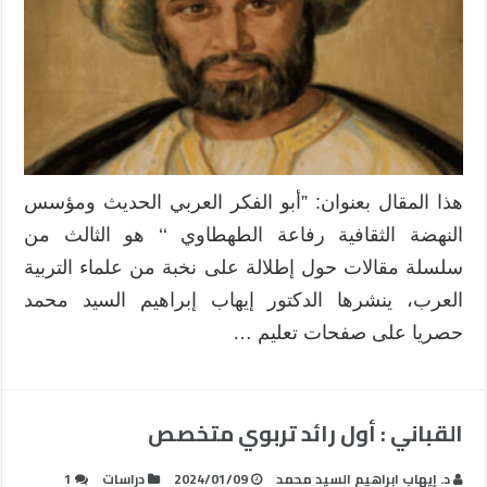
الحديث
ومؤسس
النهضة
الثقافية
رفاعة
الطهطاوي
مغلقة
هذا المقال بعنوان: ”أبو الفكر العربي الحديث ومؤسس
النهضة الثقافية رفاعة الطهطاوي ‘‘ هو الثالث من
سلسلة مقالات حول إطلالة على نخبة من علماء التربية
العرب، ينشرها الدكتور إيهاب إبراهيم السيد محمد
حصريا على صفحات تعليم …
القباني : أول رائد تربوي متخصص
د. إيهاب ابراهيم السيد محمد
2024/01/09
دراسات
1