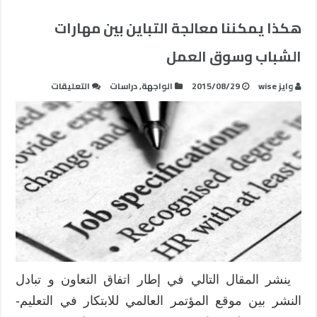
هكذا يمكننا معالجة التباين بين مهارات
الشباب وسوق العمل
على
وايز wise
2015/08/29
الواجهة
,
دراسات
التعليقات
هكذا
يمكننا
معالجة
التباين
بين
مهارات
الشباب
وسوق
العمل
مغلقة
ينشر المقال التالي في إطار اتفاق التعاون و تبادل
النشر بين موقع المؤتمر العالمي للابتكار في التعليم-