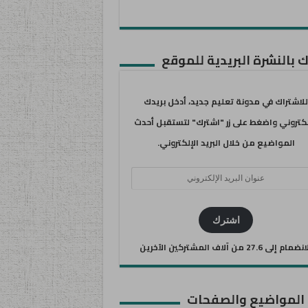
 بالنشرة البريدية للموقع
للاشتراك في مدونة تعليم جديد، أدخل بريدك
لكتروني واضغط على زر "اشترك" لتستقبل أحدث
المواضيع من خلال البريد الإلكتروني.
ان
يد
كتروني
اشترك
ضمام إلى 27.6 من آلاف المشتركين الآخرين
 المواضيع والصفحات