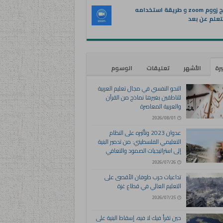
برنامج زووم zoom و طريقة استخدامه
تعلم عن بعد
يرة
الأشهر
تعليقات
الوسوم
النحو النفسي في مجال تعليم العربية
للناطقين بغيرها نماذج من القرآن
والعربية المعاصرة
2026/08/01
عدوان 2023 وتأثيره على النظام
التعليمي الفلسطيني: من تدمير البنية
إلى استراتيجيات الصمود والتعافي
2026/07/26
تداعيات حرب طوفان الأقصى على
التعليم العالي في قطاع غزة
2026/07/25
حين تقرأ فيك لا فيه، إسقاط البنية على