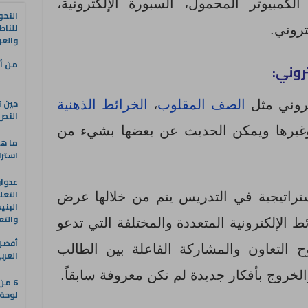
لكمبيوتر المحمول، السبورة الإلكترونية،
النحو
للناط
تروني.
والعر
من أه
روني:
حين ت
كتروني مثل
الصف المقلوب
،
الخرائط الذهنية
النص 
غيرها ويمكن الحديث عن بعضها بشيء من
ما هو
استرا
التعل
راتيجية في التدريس يتم من خلالها عرض
البني
والتع
 الإلكترونية المتعددة والمختلفة التي تدعو
ح التعاون والمشاركة الفاعلة بين الطالب
العرب
لخروج بأفكار جديدة لم تكن معروفة سابقاً.
6 من
لوحة 