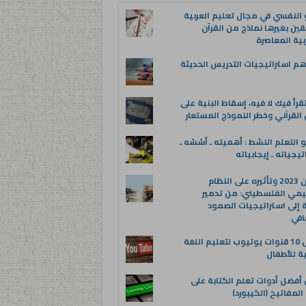
 النفسي في مجال تعليم العربية
قين بغيرها نماذج من القرآن
بية المعاصرة
م استراتيجيات التدريس الحديثة
قرأ فيك لا فيه، إسقاط البنية على
القرآني وخطر النموذج المستعار
 التعلم النشط : أهميته ـ أسُسُه ـ
تيجياته ـ إيجابياته
عدوان 2023 وتأثيره على النظام
يمي الفلسطيني: من تدمير
ة إلى استراتيجيات الصمود
افي
أفضل 10 قنوات يوتيوب لتعليم اللغة
ية للأطفال
 أفضل أدوات تعلم الكتابة على
المفاتيح (الكيبورد)