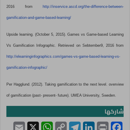
2016 from
http://inservice.ascd.org/the-difference-between-
gamification-and-game-based-learning/
Upside learning. (October 5, 2015). Games vs Game-based Learning
Vs Gamification Infographic. Retrieved on Sebtember9, 2016 from
http://elearninginfographics.com/games-vs-game-based-learning-vs-
gamification-infographic/
Per Hagglund. (2012). Taking gamification to the next level. overview
of gamification (past- present- future). UMEA University, Sweden.
شاركها
E
X
W
C
T
L
P
F