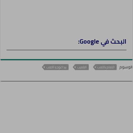
البحث في Google:
الوسوم
التعلم باللعب
التلعيب
بيداغوجيا اللعب