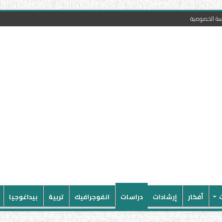
سة الخصوصية
أفكار
إرشادات
دراسات
انفوجرافيك
تربية
بيداغوجيا