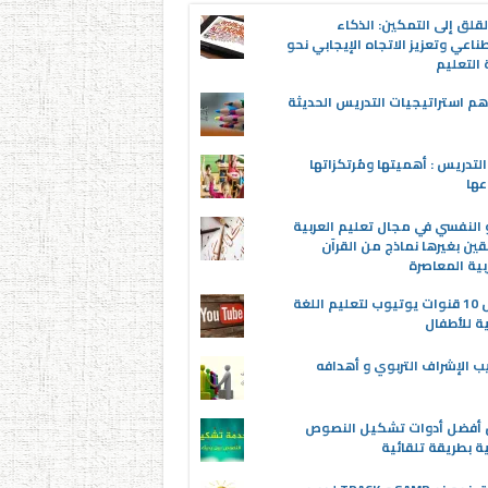
قلق إلى التمكين: الذكاء
ناعي وتعزيز الاتجاه الإيجابي نحو
التعليم
م استراتيجيات التدريس الحديثة
لتدريس : أهميتها ومُرتكزاتها
عها
 النفسي في مجال تعليم العربية
قين بغيرها نماذج من القرآن
بية المعاصرة
أفضل 10 قنوات يوتيوب لتعليم اللغة
ية للأطفال
ب الإشراف التربوي و أهدافه
ن أفضل أدوات تشكيل النصوص
ية بطريقة تلقائية