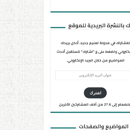
 بالنشرة البريدية للموقع
للاشتراك في مدونة تعليم جديد، أدخل بريدك
لكتروني واضغط على زر "اشترك" لتستقبل أحدث
المواضيع من خلال البريد الإلكتروني.
ان
يد
كتروني
اشترك
ضمام إلى 27.6 من آلاف المشتركين الآخرين
 المواضيع والصفحات