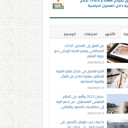
تطبيق نموذج SAMR و TPACK لدمج
ية داخل الفصول الدراسية
يرة
الأشهر
تعليقات
الوسوم
من القلق إلى التمكين: الذكاء
الاصطناعي وتعزيز الاتجاه الإيجابي نحو
مهنة التعليم
2026/08/06
النحو النفسي في مجال تعليم العربية
للناطقين بغيرها نماذج من القرآن
والعربية المعاصرة
2026/08/01
عدوان 2023 وتأثيره على النظام
التعليمي الفلسطيني: من تدمير البنية
إلى استراتيجيات الصمود والتعافي
2026/07/26
تداعيات حرب طوفان الأقصى على
التعليم العالي في قطاع غزة