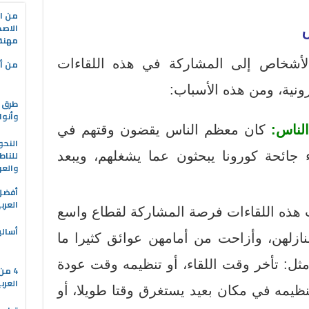
من ال
ل
الاصط
مهنة 
لأشخاص إلى المشاركة في هذه اللقاءات
من أه
رونية، ومن هذه الأسباب:
طرق ا
وأنوا
لناس:
كان معظم الناس يقضون وقتهم في
النحو
للناط
اء جائحة كورونا يبحثون عما يشغلهم، ويبعد
والعر
العرب
هذه اللقاءات فرصة المشاركة لقطاع واسع
أسالي
ازلهن، وأزاحت من أمامهن عوائق كثيرا ما
ل: تأخر وقت اللقاء، أو تنظيمه وقت عودة
4 م
العرب
 تنظيمه في مكان بعيد يستغرق وقتا طويلا، أو