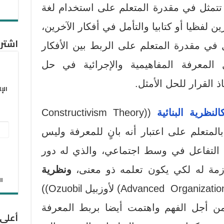
 تتمثل في مقدرة المتعلم على استخدام لغة
ن لفظيا أو كتابيا والتأمل في أفكار الآخرين،
اشترك
ل في مقدرة المتعلم على الربط بين الأفكار
 المعرفة المفاهيمية والإجرائية في حل
ذ القرار للحل الأمثل.
الإ
النظرية البنائية
((Constructivism Theory
عنو
تي اهتمت بالمتعلم على اعتبار أنه بانٍ للمعرفة وليس
البر
 التفاعل في وسط اجتماعي، والذي له دور
الإل
ازمة له لكي يكون تعلمه ذو معنى،
ونظرية
الان
(Advanced Organization Theory) لأوزبيل Ozuobil))
من أجل الفهم واهتمت أيضا بربط المعرفة
أعلى