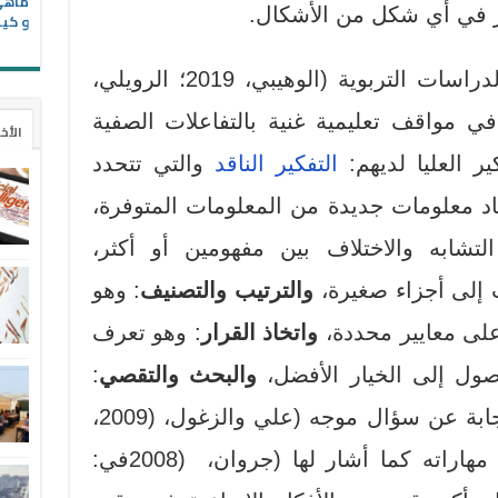
ز في أي شكل من الأشكال.
و كيف
وعلى صعيد آخر؛ فقد اكدت الدراسات التربوية (الوهيبي، 2019؛ الرويلي،
ة في مواقف تعليمية غنية بالتفاعلات الصفية
الأخ
ر العليا لديهم:
التفكير الناقد
والتي تتحدد
اد معلومات جديدة من المعلومات المتوفرة،
لتشابه والاختلاف بين مفهومين أو أكثر،
 إلى أجزاء صغيرة،
والترتيب والتصنيف
: وهو
ً على معايير محددة،
واتخاذ القرار
: وهو تعرف
ول إلى الخيار الأفضل،
والبحث والتقصي
:
ة عن سؤال موجه (علي والزغول، (2009،
والتي تتحدد مهاراته كما أشار لها (جروان، (2008في: