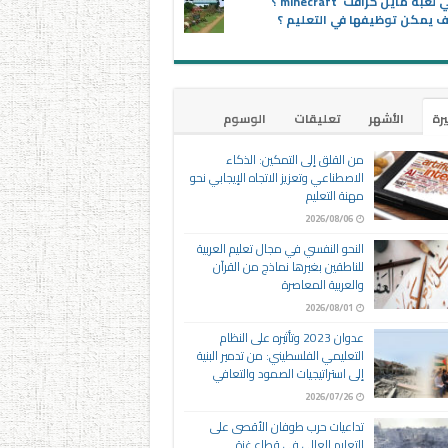
ماهي لعبة ماين كرافت minecraft ؟
 يمكن توظيفها في التعليم ؟
يرة
الأشهر
تعليقات
الوسوم
من القلق إلى التمكين: الذكاء
الاصطناعي وتعزيز الاتجاه الإيجابي نحو
مهنة التعليم
2026/08/06
النحو النفسي في مجال تعليم العربية
للناطقين بغيرها نماذج من القرآن
والعربية المعاصرة
2026/08/01
عدوان 2023 وتأثيره على النظام
التعليمي الفلسطيني: من تدمير البنية
إلى استراتيجيات الصمود والتعافي
2026/07/26
تداعيات حرب طوفان الأقصى على
التعليم العالي في قطاع غزة