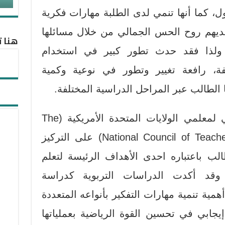
قول، كما أنها تنمي لدى الطلبة مهارات فكرية
لديهم روح الحس الجمالي من خلال مسائلها
هنا ت
. ولذا فقد حدث تطور كبير في استخدام
فة، رافعة تغيير وتطور في نوعية وكمية
 الطالب عبر المراحل الدراسية المختلفة.
اشارت وثيقة المجلس الوطني لمعلمي الولايات المتحدة الأمريكية (The
National Council of Teachers of Mathematics (NCTM)) على التركيز
الب باعتباره احدى الأهداف الرئيسة لتعلم
ياضيات ((NCTM, 2000، وقد أكدت الدراسات التربوية كدراسة
لشرعه،2017؛ الريان، (2019 أهمية تنمية مهارات التفكير بأنواعه المتعددة
إيجابي في تحسين القوة الرياضية بعملياتها