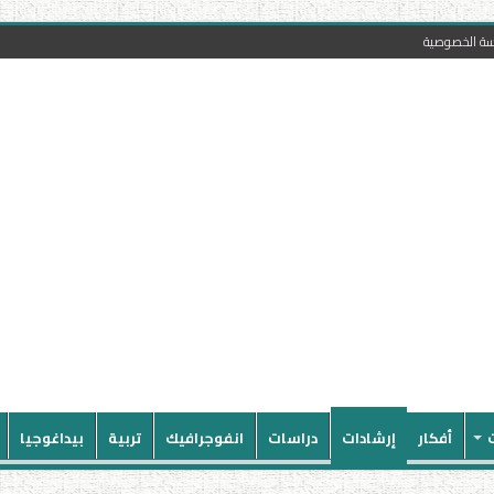
سة الخصوصية
أفكار
إرشادات
دراسات
انفوجرافيك
تربية
بيداغوجيا