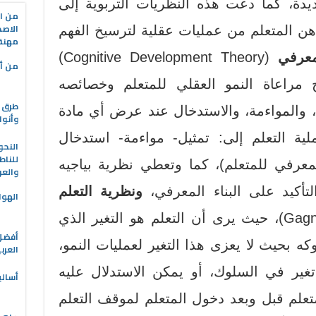
ديدة، كما دعت هذه النظريات التربوية إلى
من ال
الاصط
هن المتعلم من عمليات عقلية لترسيخ الفهم
مهنة 
معرفي
(Cognitive Development Theory)
من أه
 والتي تقترح مراعاة النمو العقلي للمتعلم وخصائصه
طرق ا
، والمواءمة، والاستدخال عند عرض أي مادة
وأنوا
ية التعلم إلى: تمثيل- مواءمة- استدخال
النحو
للناط
لمعرفي للمتعلم)، كما وتعطي نظرية بياجيه
والعر
التأكيد على البناء المعرفي،
ونظرية التعلم
الهوا
((Learning Theory لجانييه (Gagne)، حيث يرى أن التعلم هو التغير الذي
ه بحيث لا يعزى هذا التغير لعمليات النمو،
العرب
غير في السلوك، أو يمكن الاستدلال عليه
أسالي
تعلم قبل وبعد دخول المتعلم لموقف التعلم