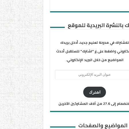
 بالنشرة البريدية للموقع
للاشتراك في مدونة تعليم جديد، أدخل بريدك
لكتروني واضغط على زر "اشترك" لتستقبل أحدث
المواضيع من خلال البريد الإلكتروني.
ان
يد
كتروني
اشترك
ضمام إلى 27.6 من آلاف المشتركين الآخرين
 المواضيع والصفحات