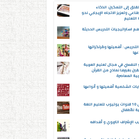
قلق إلى التمكين: الذكاء
ناعي وتعزيز الاتجاه الإيجابي نحو
التعليم
م استراتيجيات التدريس الحديثة
لتدريس : أهميتها ومُرتكزاتها
عها
 النفسي في مجال تعليم العربية
قين بغيرها نماذج من القرآن
بية المعاصرة
يات الشخصية أهميتها و أنواعها
أفضل 10 قنوات يوتيوب لتعليم اللغة
ية للأطفال
ب الإشراف التربوي و أهدافه