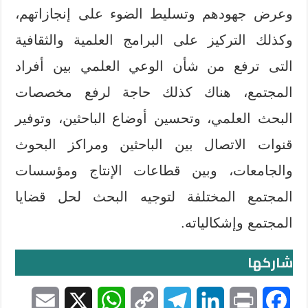
وعرض جهودهم وتسليط الضوء على إنجازاتهم،
وكذلك التركيز على البرامج العلمية والثقافية
التى ترفع من شأن الوعي العلمي بين أفراد
المجتمع، هناك كذلك حاجة لرفع مخصصات
البحث العلمي، وتحسين أوضاع الباحثين، وتوفير
قنوات الاتصال بين الباحثين ومراكز البحوث
والجامعات، وبين قطاعات الإنتاج ومؤسسات
المجتمع المختلفة لتوجيه البحث لحل قضايا
المجتمع وإشكالياته.
شاركها
E
X
W
C
T
L
P
F