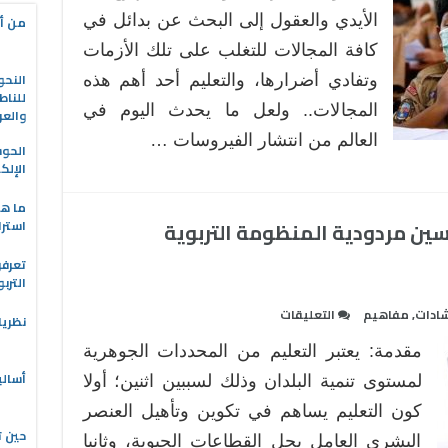
الأيدي والعقول إلى البحث عن بدائل في
من أه
كافة المجالات للتغلب على تلك الأزمات
النحو
وتفادي أضرارها، والتعليم أحد أهم هذه
للناط
المجالات.. ولعل ما يحدث اليوم في
والعر
العالم من انتشار الفيروسات …
الحو
الإلك
ما هو
سين مردودية المنظومة التربوية
استرا
تعرفو
الترب
على
شادات
,
مفاهيم
التعليقات
نظريا
التعليم
مقدمة: يعتبر التعليم من المحددات الجوهرية
الإلكتروني
أسالي
وآفاق
لمستوى تنمية البلدان وذلك لسببين اثنين؛ أولا
تحسين
كون التعليم يساهم في تكوين وتأهيل العنصر
مردودية
حين ت
البشري العامل بجل القطاعات الحيوية، وثانيا