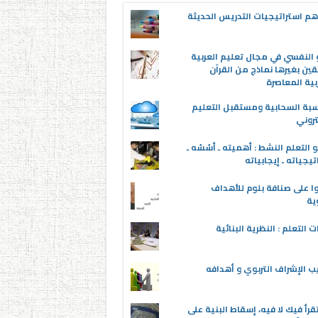
م استراتيجيات التدريس الحديثة
 النفسي في مجال تعليم العربية
قين بغيرها نماذج من القرآن
بية المعاصرة
سبة السحابية ومستقبل التعليم
تروني
 التعلم النشط : أهميته ـ أسُسُه ـ
تيجياته ـ إيجابياته
ا على صنافة بلوم للأهداف
وية
ت التعلم : النظرية البنائية
ب الإشراف التربوي و أهدافه
قرأ فيك لا فيه، إسقاط البنية على