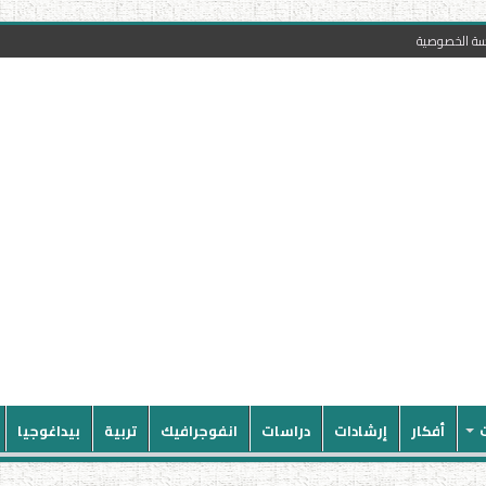
سة الخصوصية
أفكار
إرشادات
دراسات
انفوجرافيك
تربية
بيداغوجيا