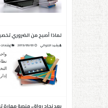
لماذا أصبح من الضروري تخصيص
رشيد التلواتي
2015/05/03
إرشادات
واحد
نظام
التخ
إدار
بعد نجاح رواق، منصة مهارة تع