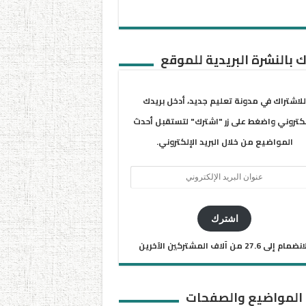
 بالنشرة البريدية للموقع
للاشتراك في مدونة تعليم جديد، أدخل بريدك
لكتروني واضغط على زر "اشترك" لتستقبل أحدث
المواضيع من خلال البريد الإلكتروني.
ان
يد
كتروني
اشترك
ضمام إلى 27.6 من آلاف المشتركين الآخرين
 المواضيع والصفحات