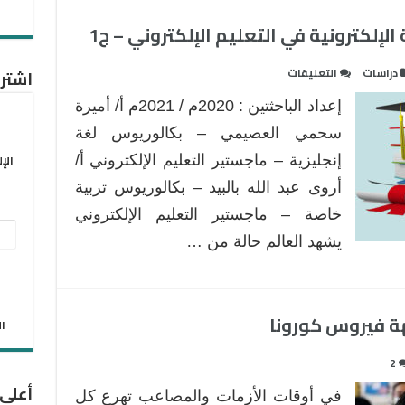
لإلكترونية في التعليم الإلكتروني – ج1
على
دراسات
التعليقات
اشترك
تطبيقات
إعداد الباحثتين : 2020م / 2021م أ/ أميرة
المنصات
الافتراضية
سحمي العصيمي – بكالوريوس لغة
الإلكترونية
الإ
إنجليزية – ماجستير التعليم الإلكتروني أ/
في
أروى عبد الله بالبيد – بكالوريوس تربية
التعليم
خاصة – ماجستير التعليم الإلكتروني
الإلكتروني
عنو
–
يشهد العالم حالة من …
ج1
البر
مغلقة
الإل
هة فيروس كورونا
الان
2
أعلى
في أوقات الأزمات والمصاعب تهرع كل