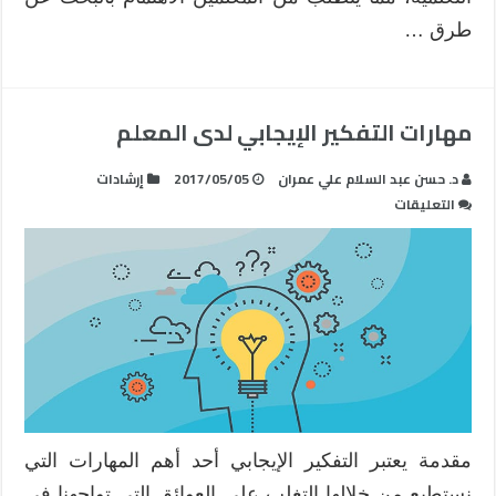
طرق …
مهارات التفكير الإيجابي لدى المعلم
د. حسن عبد السلام علي عمران
2017/05/05
إرشادات
على
التعليقات
مهارات
التفكير
الإيجابي
لدى
المعلم
مغلقة
مقدمة يعتبر التفكير الإيجابي أحد أهم المهارات التي
نستطيع من خلالها التغلب على العوائق التي تواجهنا في