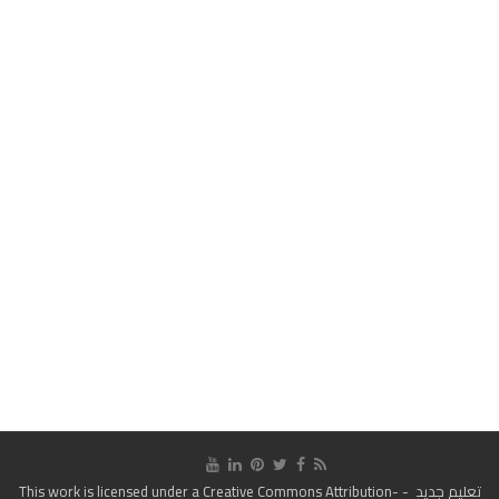
تعليم جديد
- This work is licensed under a
Creative Commons Attribution-