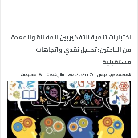
اختبارات تنمية التفكير بين المقننة والمعدة
من الباحثين: تحليل نقدي واتجاهات
مستقبلية
على
فاطمة حرب عيسى
2026/04/11
إرشادات
التعليقات
اختبارات
تنمية
التفكير
بين
المقننة
والمعدة
من
الباحثين: