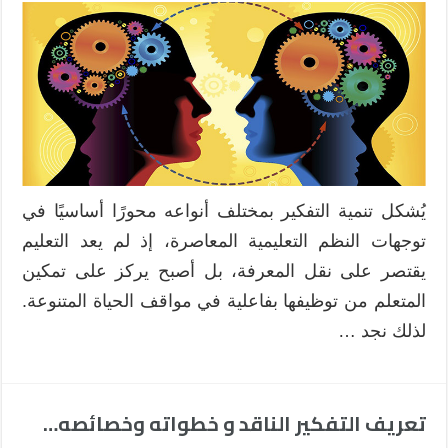
تنمية
التفكير
في
السياق
الفلسطي
وفق
منهاج
التكنولو
مغلقة
يُشكل تنمية التفكير بمختلف أنواعه محورًا أساسيًا في
توجهات النظم التعليمية المعاصرة، إذ لم يعد التعليم
يقتصر على نقل المعرفة، بل أصبح يركز على تمكين
المتعلم من توظيفها بفاعلية في مواقف الحياة المتنوعة.
لذلك نجد …
تعريف التفكير الناقد و خطواته وخصائصه…