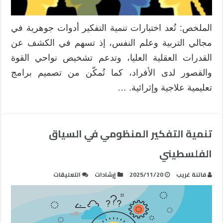
تحليل
نقدي
واتجاهات
الملخص: تُعد اختبارات تنمية التفكير أدوات جوهرية في
مستقبلية
مجالي التربية وعلم النفس، إذ تسهم في الكشف عن
مغلقة
القدرات العقلية العليا، وتدعم تشخيص نواحي القوة
والقصور لدى الأفراد، كما تُمكّن من تصميم برامج
تعليمية علاجية وإثرائية. …
تنمية التفكير المنظومي في السياق
الفلسطيني
على
فاتنة غريب
2025/11/20
إرشادات
التعليقات
تنمية
التفكير
المنظومي
في