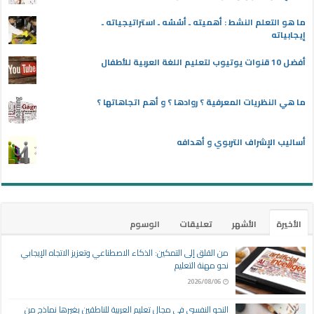
ما هو التعلم النشط : أهميته ـ أسُسُه ـ استراتيجياته ـ
إيجابياته
أفضل 10 قنوات يوتيوب لتعليم اللغة العربية للأطفال
ما هي النظريات المعرفية ؟ روادها ؟ و أهم اتجاهاتها ؟
أساليب الإشراف التربوي و أهدافه
الأخيرة
الأشهر
تعليقات
الوسوم
من القلق إلى التمكين: الذكاء الاصطناعي وتعزيز الاتجاه الإيجابي
نحو مهنة التعليم
2026/08/06
النحو النفسي في مجال تعليم العربية للناطقين بغيرها نماذج من