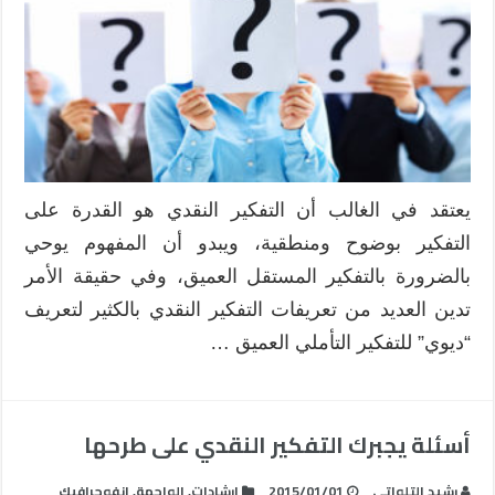
التعليم
مغلقة
يعتقد في الغالب أن التفكير النقدي هو القدرة على
التفكير بوضوح ومنطقية، ويبدو أن المفهوم يوحي
بالضرورة بالتفكير المستقل العميق، وفي حقيقة الأمر
تدين العديد من تعريفات التفكير النقدي بالكثير لتعريف
“ديوي” للتفكير التأملي العميق …
أسئلة يجبرك التفكير النقدي على طرحها
رشيد التلواتي
2015/01/01
إرشادات
,
الواجهة
,
انفوجرافيك