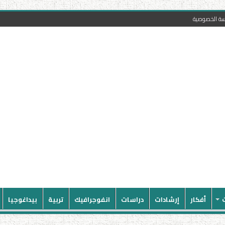
سة الخصوصية
أفكار
إرشادات
دراسات
انفوجرافيك
تربية
بيداغوجيا