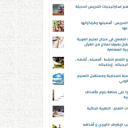
م استراتيجيات التدريس الحديثة
لتدريس : أهميتها ومُرتكزاتها
عها
 النفسي في مجال تعليم العربية
قين بغيرها نماذج من القرآن
بية المعاصرة
 التعلم النشط : أهميته ـ أسُسُه ـ
تيجياته ـ إيجابياته
سبة السحابية ومستقبل التعليم
تروني
ا على صنافة بلوم للأهداف
وية
ت التعلم : النظرية البنائية
ب الإشراف التربوي و أهدافه