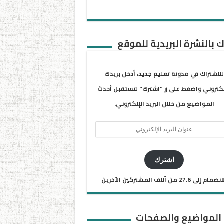
 بالنشرة البريدية للموقع
للاشتراك في مدونة تعليم جديد، أدخل بريدك
لكتروني واضغط على زر "اشترك" لتستقبل أحدث
المواضيع من خلال البريد الإلكتروني.
ان
يد
كتروني
اشترك
ضمام إلى 27.6 من آلاف المشتركين الآخرين
 المواضيع والصفحات