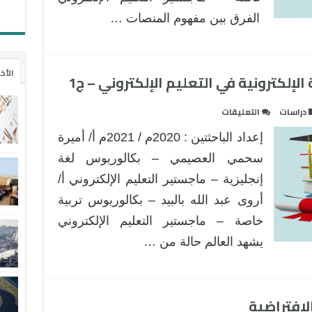
الفرق بين مفهوم المنصات …
الأخ
لإلكترونية في التعليم الإلكتروني – ج1
على
دراسات
التعليقات
تطبيقات
إعداد الباحثتين : 2020م / 2021م أ/ أميرة
المنصات
الافتراضية
سحمي العصيمي – بكالوريوس لغة
الإلكترونية
إنجليزية – ماجستير التعليم الإلكتروني أ/
في
أروى عبد الله بالبيد – بكالوريوس تربية
التعليم
خاصة – ماجستير التعليم الإلكتروني
الإلكتروني
–
يشهد العالم حالة من …
ج1
مغلقة
افتراضية