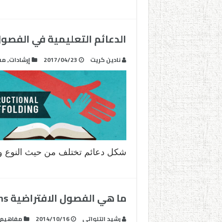
الدعائم التعليمية في الفصول
نادين كريت
2017/04/23
إرشادات
,
مف
شكل دعائم تختلف من حيث النوع و
ما هي الفصول الافتراضية Virtual Classrooms ؟
رشيد التلواتي
2014/10/16
مفاهيم