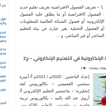
من أه
1 – تعريف الفصول الافتراضية تعريف تعليم جديد
: الفصول الافتراضية أو ما يطلق عليه الفصول
طرق ا
الإلكترونية أو فصول الشبكة العالمية للمعلومات
وأنوا
أو الفصول التخيلية .هي عبارة عن بيئة للتعليم
النحو
المباشر أو غير المباشر، و …
للناط
والعر
ما هو
استرا
لإلكترونية في التعليم الإلكتروني – ج2
الحو
الإلك
قات
,
دراسات
2
تعرفو
إعداد الباحثتين : 2020م / 2021م أ/ أميرة
الترب
سحمي العصيمي – بكالوريوس لغة
نظريا
إنجليزية – ماجستير التعليم الإلكتروني أ/
أروى عبد الله بالبيد – بكالوريوس تربية
أسالي
خاصة – ماجستير التعليم الإلكتروني