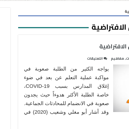
ية
الافتراضية
الافتراضية
على
ت
,
مفاهيم
التعليقات
التعلم
يواجه الكثير من الطلبة صعوبة في
التشاركي
في
مواكبة عملية التعلم عن بعد في ضوء
الفصول
إغلاق المدارس بسبب COVID-19،
الافتراضية
خاصة الطلبة الأكثر هدوءاً حيث يجدون
مغلقة
صعوبة في الانضمام للمحادثات الجماعية.
وقد أشار أبو مغلي وشعيب (2020) في