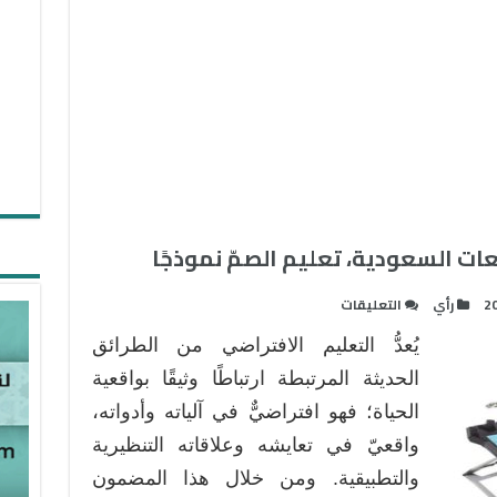
ات السعودية، تعليم الصمّ نموذجًا
على
2
رأي
التعليقات
الفصول
يُعدُّ التعليم الافتراضي من الطرائق
الافتراضية
في
الحديثة المرتبطة ارتباطًا وثيقًا بواقعية
الجامعات
الحياة؛ فهو افتراضيٌّ في آلياته وأدواته،
السعودية،
واقعيّ في تعايشه وعلاقاته التنظيرية
تعليم
والتطبيقية. ومن خلال هذا المضمون
الصمّ