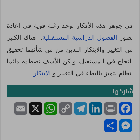
في جوهر هذه الأفكار توجد رغبة قوية في إعادة
تصور
الفصول الدراسية المستقبلية
. هناك الكثير
من التغيير والابتكار اللذين من من شأنهما تحقيق
النجاح في المستقبل، ولكن للأسف نصطدم دائما
بنظام يتميز بالبطء في التغيير و
الابتكار
.
شاركها
E
X
W
C
T
L
P
F
m
h
o
e
i
r
a
S
M
a
a
p
l
n
i
c
h
e