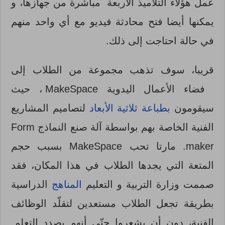
عمل هؤلاء التلاميذ الأربعة مباشرة من جهازها، و
يمكنها أيضا فتح محادثة فيديو مع أي واحد منهم
في حالة احتاجت إلى ذلك.
قريبا، سوف تذهب مجموعة من الطلاب إلى
فضاء الأعمال اليدوية MakeSpace ، حيث
سيقومون
بطباعة ثلاثية الأبعاد
لتصاميم المشاريع
الفنية الخاصة بهم بواسطة آلة صنع النماذج Form
maker. مارتا تحب MakeSpace بسبب حجم
المتعة التي يجدها الطلاب في هذا المكان، فقد
صممت وزارة التربية و التعليم
المناهج
الدراسية
بطريقة تجعل الطلاب مستعدين لتقلّد الوظائف
الفنية، دون أن يشعروا حتّى أنهم بصدد التعلم.