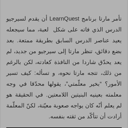
تأمر مارتا برنامج LearnQuest أن يقدم لسيرجيو
الدرس الذي فاته على شكل لعبة، مما سيجعله
يعيد عناصر الدرس السابق بطريقة ممتعة. بعد
بضع دقائق، تنظر مارتا إلى سيرجيو من جديد، لم
يعد يحدّق شاردا من النافذة كعادته، لكن بالرغم
من ذلك، تتجه مارتا نحوه، و تسأله: كيف تسير
الأمور؟ “بخير معلّمتي”، يقولها محدّقا في وجه
معلمته بعينيه البنيتين اللامعتين. في الحقيقة هو
لم يعلم أنّه كان يواجه صعوبة معيّنة، لكنّ المعلّمة
أرادت أن تتأكّد من ثقته بنفسه.