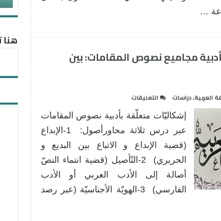
عة …
هنا ت
أدبية مجاميع نصوص المقامات: بين
على
ة العربية
,
دراسات
التعليقات
بحث
إشكاليّات متعلّقة بأدبية نصوص المقامات
حول
ثلاث
عبر درس ثلاثة محاورأصول: 1-الإبداع
قضايا
(قضية الإبداع و الاتباع بين البديع و
تتعلق
الحريري) 2-التّأصيل (قضية انتماء النصّ
بأدبية
أصالة إلى الأدب العربي أو الأدب
مجاميع
نصوص
الفارسي) 3-الهويّة الأجناسيّة (عبر رصد
المقامات:
بين