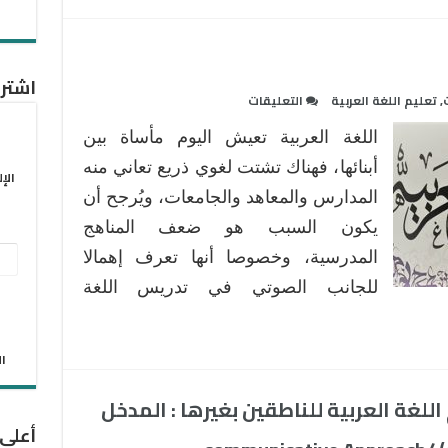
البديع
و
الحريري
ية
أساسا
اشترك
مغلقة
على
,
تعليم اللغة العربية
التعليقات
تدريس
اللغة العربية تعيش اليوم مأساة بين
نطق
الأصوات
أبنائها، فهناك تشتت لغوي ذريع تعاني منه
الإ
العربية
المدارس والمعاهد والجامعات، ويُرجح أن
مغلقة
يكون السبب هو ضعف المناهج
عنو
المدرسية، وخصوصا أنها تعرف إهمالا
البر
للجانب الصوتي في تدريس اللغة
الإل
الان
للغة العربية للناطقين بغيرها : المدخل
أعلى