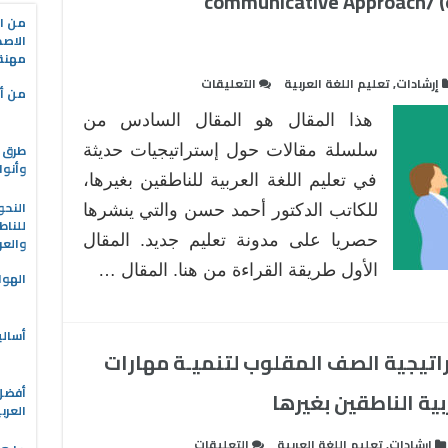
التواصلي (الطريقة التواصلية) communicative Approach/
من ال
الاصط
مهنة 
على
إرشادات
,
تعليم اللغة العربية
التعليقات
من أه
إستراتيجيات
هذا المقال هو المقال السادس من
حديثة
طرق ا
في
سلسلة مقالات حول إستراتيجيات حديثة
وأنوا
تعليم
في تعليم اللغة العربية للناطقين بغيرها،
اللغة
النحو
للكاتب الدكتور أحمد حسن والتي ينشرها
العربية
للناط
حصريا على مدونة تعليم جديد. المقال
للناطقين
والعر
بغيرها
الأول طريقة القراءة من هنا. المقال …
الهوا
:
المدخل
التواصلي
أسالي
اتيجية الصف المقلوب لتنميـة مهارات
(الطريقة
التواصلية)
ية الناطقين بغيرها
communicative
العرب
Approach/
على
إرشادات
,
تعليم اللغة العربية
التعليقات