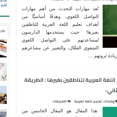
ما هي
Communicative
نموذج
أهم ا
Method
تُعد مهارات التحدث من أهم مهارات
تدريسي
مغلقة
قائم
التواصل اللغوي، وهدفًا أساسيًّا من
على
أهداف تعليم اللغة العربية للناطقين
إستراتيجية
الأخ
بغيرها؛ حيث يستخدمها الدارسون
الصف
لمساعدتهم على التواصل اللغوي
المقلوب
لتنميـة
الشفوي الفعَّال، والتعبير عن مشاعرهم
مهارات
زيادة ثروتهم …
التحدث
لدى
دارسي
اللغة
للغة العربية للناطقين بغيرها : الطريقة
العربية
اني-
الناطقين
بغيرها
على
مغلقة
إرشادات
,
تعليم اللغة العربية
التعليقات
إستراتيجيات
هذا المقال هو المقال الخامس من
حديثة