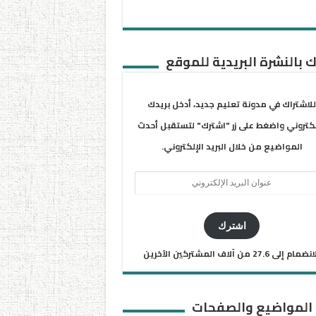
 بالنشرة البريدية للموقع
للاشتراك في مدونة تعليم جديد، أدخل بريدك
لكتروني واضغط على زر "اشترك" لتستقبل أحدث
المواضيع من خلال البريد الإلكتروني.
ان
يد
كتروني
اشترك
ضمام إلى 27.6 من آلاف المشتركين الآخرين
 المواضيع والصفحات