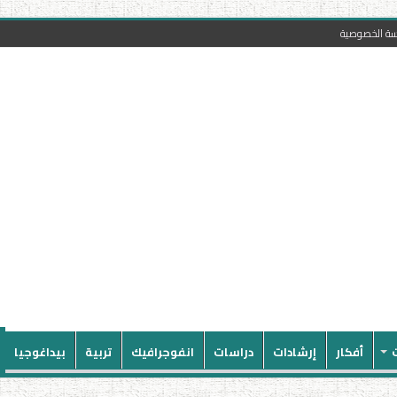
سة الخصوصية
أفكار
إرشادات
دراسات
انفوجرافيك
تربية
بيداغوجيا