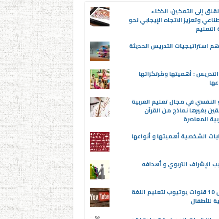
قلق إلى التمكين: الذكاء
ناعي وتعزيز الاتجاه الإيجابي نحو
التعليم
م استراتيجيات التدريس الحديثة
لتدريس : أهميتها ومُرتكزاتها
عها
 النفسي في مجال تعليم العربية
قين بغيرها نماذج من القرآن
بية المعاصرة
يات الشخصية أهميتها و أنواعها
ب الإشراف التربوي و أهدافه
أفضل 10 قنوات يوتيوب لتعليم اللغة
ية للأطفال