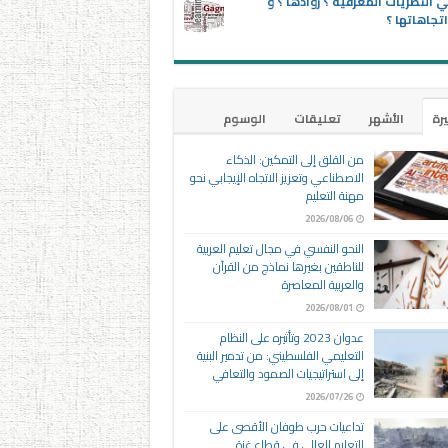
 النظريات المعرفية ؟ روادها ؟ و
تجاهاتها ؟
يرة
الأشهر
تعليقات
الوسوم
من القلق إلى التمكين: الذكاء
الاصطناعي وتعزيز الاتجاه الإيجابي نحو
مهنة التعليم
2026/08/06
النحو النفسي في مجال تعليم العربية
للناطقين بغيرها نماذج من القرآن
والعربية المعاصرة
2026/08/01
عدوان 2023 وتأثيره على النظام
التعليمي الفلسطيني: من تدمير البنية
إلى استراتيجيات الصمود والتعافي
2026/07/26
تداعيات حرب طوفان الأقصى على
التعليم العالي في قطاع غزة