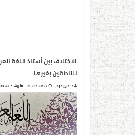
الاختلاف بين أستاذ اللغة العر
للناطقين بغيرها
د. عبير حيدر
2023/09/27
إرشادات
,
تعل