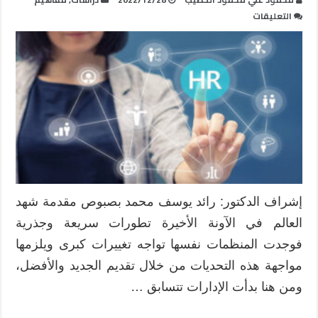
على
التعليقات
دور
إدارة
الموارد
البشرية
الإلكترونية
في
تعزيز
الأداء
الوظيفي
مغلقة
إشراف الدكتور: رائد يوسف محمد بصبوص مقدمة شهد
العالم في الآونة الأخيرة تطورات سريعة وجذرية
فوجدت المنظمات نفسها تواجه تغييرات كبرى ويلزمها
مواجهة هذه التحديات من خلال تقديم الجديد والأفضل،
ومن هنا بدأت الإدارات تتسابق …