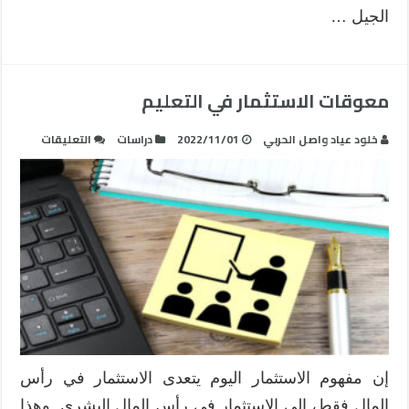
الجيل …
معوقات الاستثمار في التعليم
على
خلود عياد واصل الحربي
2022/11/01
دراسات
التعليقات
معوقات
الاستثمار
في
التعليم
مغلقة
إن مفهوم الاستثمار اليوم يتعدى الاستثمار في رأس
المال فقط، إلى الاستثمار في رأس المال البشري. وهذا