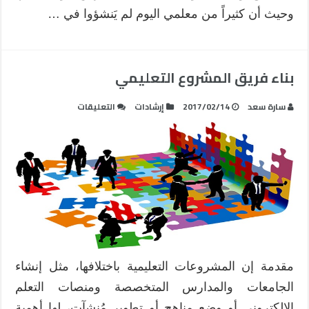
وحيث أن كثيراً من معلمي اليوم لم يَنشؤوا في …
بناء فريق المشروع التعليمي
على
سارة سعد
2017/02/14
إرشادات
التعليقات
بناء
فريق
المشروع
التعليمي
مغلقة
مقدمة إن المشروعات التعليمية باختلافها، مثل إنشاء
الجامعات والمدارس المتخصصة ومنصات التعلم
الإلكتروني أو وضع مناهج أو تطوير مُنشآت، لها أهمية