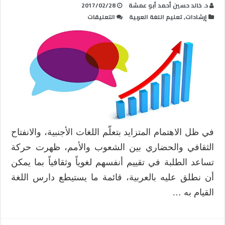
د. خالد حسين أحمد أبو عمشة
2017/02/28
على
إرشادات
,
تعليم اللغة العربية
التعليقات
مؤشرات
التطور
اللغوي
لدارسي
العربية
الناطقين
بغيرها
مغلقة
في ظل الاهتمام المتزايد بتعلّم اللغات الأجنبية، والانفتاح
الثقافي والحضاري بين الشعوب والأمم، ظهرت حركة
تساعد الطلبة في تقييم أنفسهم لغوياً وثقافياً بما يمكن
أن نطلق عليه بالعربية، قائمة ما يستيطع دارس اللغة
القيام به …