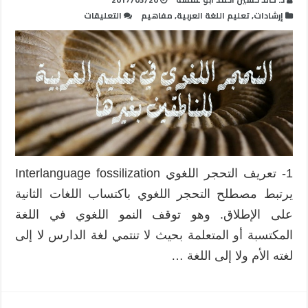
على
إرشادات
,
تعليم اللغة العربية
,
مفاهيم
التعليقات
التحجر
اللغوي
في
تعليم
العربية
للناطقين
بغيرها
مغلقة
1- تعريف التحجر اللغوي Interlanguage fossilization
يرتبط مصطلح التحجر اللغوي باكتساب اللغات الثانية
على الإطلاق. وهو توقف النمو اللغوي في اللغة
المكتسبة أو المتعلمة بحيث لا تنتمي لغة الدارس لا إلى
لغته الأم ولا إلى اللغة …