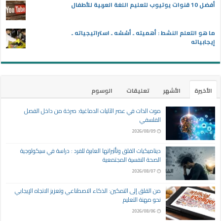
أفضل 10 قنوات يوتيوب لتعليم اللغة العربية للأطفال
ما هو التعلم النشط : أهميته ـ أسُسُه ـ استراتيجياته ـ
إيجابياته
الأخيرة
الأشهر
تعليقات
الوسوم
موت الذات في عصر الآليات الدماغية: صرخة من داخل الفصل
الفلسفي
2026/08/09
ديناميكيات القلق وتأثيراتها العابرة للفرد : دراسة في سيكولوجية
الصحة النفسية المجتمعية
2026/08/07
من القلق إلى التمكين: الذكاء الاصطناعي وتعزيز الاتجاه الإيجابي
نحو مهنة التعليم
2026/08/06