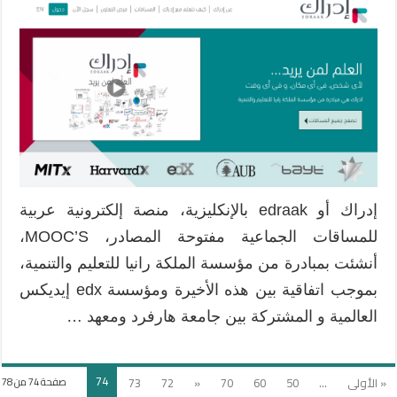
إدراك أو edraak بالإنكليزية، منصة إلكترونية عربية
للمساقات الجماعية مفتوحة المصادر، MOOC’S،
أنشئت بمبادرة من مؤسسة الملكة رانيا للتعليم والتنمية،
بموجب اتفاقية بين هذه الأخيرة ومؤسسة edx إيديكس
العالمية و المشتركة بين جامعة هارفرد ومعهد …
74
« الأولى
...
50
60
70
«
72
73
صفحة 74 من 78