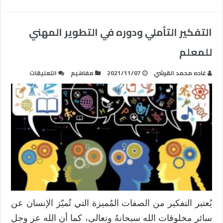
التفكير التأملي ودوره في التطوير المهني
للمعلم
على
غاده محمد القرشي
2021/11/07
مفاهيم
التعليقات
التفكير
التأملي
ودوره
في
التطوير
المهني
للمعلم
مغلقة
يُعتبر التفكير من الصفات المُميزة التي تُميّز الإنسان عن
سائر مخلوقات الله سبحانهُ وتعالى، كما أن الله عز وجل