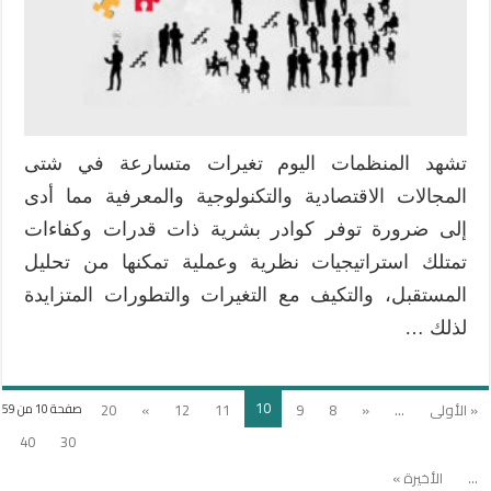
التطوير
المهني
للمعلمين
بالسعودية
مغلقة
تشهد المنظمات اليوم تغيرات متسارعة في شتى
المجالات الاقتصادية والتكنولوجية والمعرفية مما أدى
إلى ضرورة توفر كوادر بشرية ذات قدرات وكفاءات
تمتلك استراتيجيات نظرية وعملية تمكنها من تحليل
المستقبل، والتكيف مع التغيرات والتطورات المتزايدة
لذلك …
10
« الأولى
...
«
8
9
11
12
»
20
صفحة 10 من 59
40
30
...
الأخيرة »