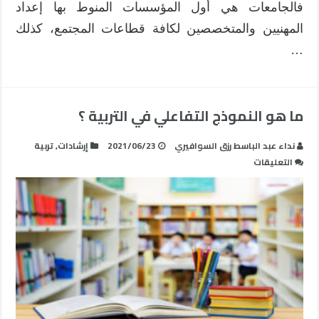
فالجامعات هي أول المؤسسات المنوط بها إعداد
المهنيين والمتخصصين لكافة قطاعات المجتمع، كذلك
…
ما هو النموذج التفاعلي في التربية ؟
نداء عبد الباسط رزق السوافيري
2021/06/23
إرشادات
,
تربية
على
التعليقات
ما
هو
النموذج
التفاعلي
في
التربية
؟
مغلقة