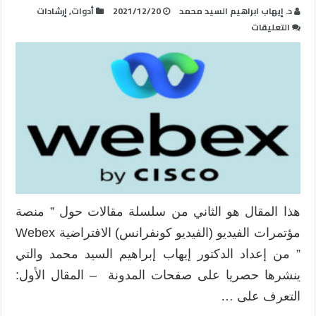
د. إيهاب ابراهيم السيد محمد
2021/12/20
أدوات
,
إرشادات
على
التعليقات
كل
ما
يجب
معرفته
عن
منصة
الفيديو
كونفرانس
Webex
:
استخدامات
هذا المقال هو الثاني من سلسلة مقالات حول ” منصة
المدرب
مؤتمرات الفيديو (الفيديو كونفرانس) الافتراضية Webex
على
منصة
” من إعداد الدكتور إيهاب إبراهيم السيد محمد والتي
Webex
ينشرها حصريا على صفحات المدونة – المقال الأول:
مغلقة
التعرف على …