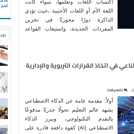
ما هي
اكتساب اللغات وتعلمها، سواء كانت
أهم ا
اللغة الأم أو اللغات الأجنبية ،حيث تؤدي
الذاكرة دورًا محوريًا في تخزين
المفردات الجديدة، واستيعاب القواعد
الأخ
عي في اتخاذ القرارات التربوية والإدارية
على
ت
التعليقات
كيفية
أولاً: مقدمة عامة عن الذكاء الاصطناعي
استخدام
الذكاء
يشهد عالم التعليم تحولًا جذريًا مدفوعًا
الاصطناعي
بالتقدم التكنولوجي، ويبرز الذكاء
في
الاصطناعي (AI) كقوة دافعة قادرة على
اتخاذ