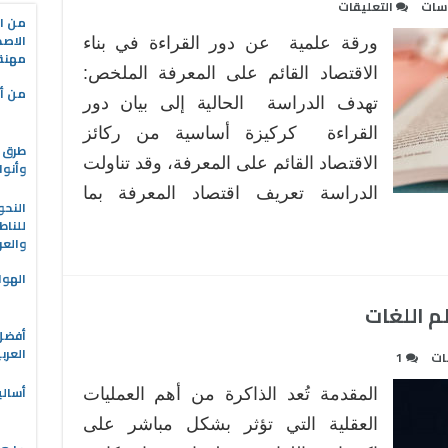
على
اسات
التعليقات
من ال
دور
الاصط
ورقة علمية عن دور القراءة في بناء
القراءة
مهنة 
في
الاقتصاد القائم على المعرفة الملخص:
من أه
بناء
تهدف الدراسة الحالية إلى بيان دور
الاقتصاد
القراءة كركيزة أساسية من ركائز
القائم
طرق ا
الاقتصاد القائم على المعرفة، وقد تناولت
على
وأنوا
المعرفة
الدراسة تعريف اقتصاد المعرفة بما
النحو
مغلقة
للناط
والعر
الهوا
م اللغات
العرب
ات
1
أسالي
المقدمة تُعد الذاكرة من أهم العمليات
العقلية التي تؤثر بشكل مباشر على