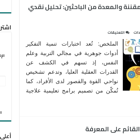
الفلسطيني
لمقننة والمعدة من الباحثين: تحليل نقدي
مغلقة
اشترك
على
دات
التعليقات
اختبارات
الملخص: تُعد اختبارات تنمية التفكير
تنمية
التفكير
أدوات جوهرية في مجالي التربية وعلم
الإ
بين
النفس، إذ تسهم في الكشف عن
المقننة
القدرات العقلية العليا، وتدعم تشخيص
والمعدة
عنو
نواحي القوة والقصور لدى الأفراد، كما
من
الباحثين:
البر
تُمكّن من تصميم برامج تعليمية علاجية
تحليل
الإل
نقدي
واتجاهات
الان
مستقبلية
مغلقة
 القائم على المعرفة
أعلى