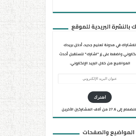
 بالنشرة البريدية للموقع
للاشتراك في مدونة تعليم جديد، أدخل بريدك
لكتروني واضغط على زر "اشترك" لتستقبل أحدث
المواضيع من خلال البريد الإلكتروني.
ان
يد
كتروني
اشترك
ضمام إلى 27.6 من آلاف المشتركين الآخرين
 المواضيع والصفحات