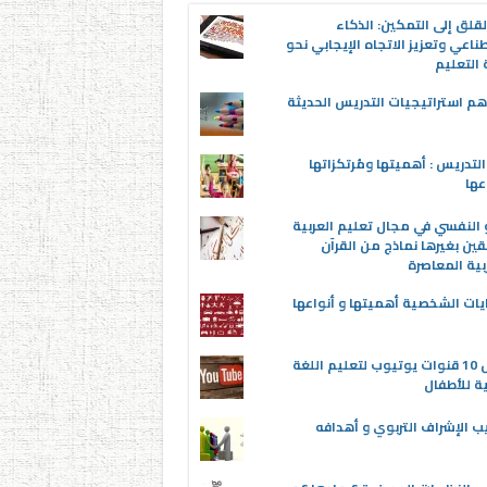
قلق إلى التمكين: الذكاء
ناعي وتعزيز الاتجاه الإيجابي نحو
التعليم
م استراتيجيات التدريس الحديثة
لتدريس : أهميتها ومُرتكزاتها
عها
 النفسي في مجال تعليم العربية
قين بغيرها نماذج من القرآن
بية المعاصرة
يات الشخصية أهميتها و أنواعها
أفضل 10 قنوات يوتيوب لتعليم اللغة
ية للأطفال
ب الإشراف التربوي و أهدافه