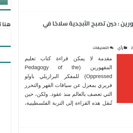
ين : حين تصبح الأبجدية سلاحًا في
هنا ت
على
2
رأي
التعليقات
قراءة
مقدمة لا يمكن قراءة كتاب تعليم
في
كتاب
المقهورين (Pedagogy of the
تعليم
Oppressed) للمفكر البرازيلي باولو
المقهورين
فريري بمعزل عن سياقات القهر والتحرر
:
التي تعصف بالعالم منذ عقود. ولكن، حين
حين
تصبح
تُنقل هذه القراءة إلى التربة الفلسطينية،
الأبجدية
سلاحًا
في
الواقع