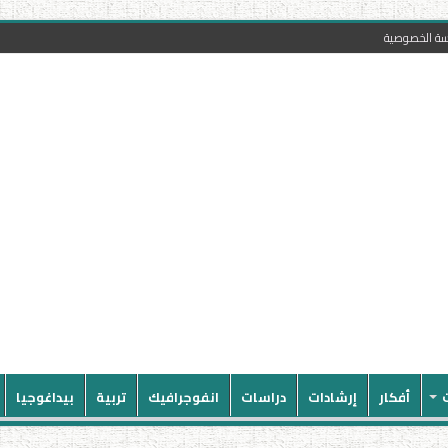
سة الخصوصية
أفكار
إرشادات
دراسات
انفوجرافيك
تربية
بيداغوجيا