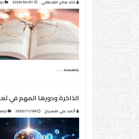
خالد صالح القحطاني
2026/04/01
در
يتضمنه …
الذاكرة ودورها المهم في تعل
أحمد علي امسيلخ
2025/11/08
دراس