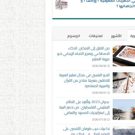
 النظريات المعرفية ؟ روادها ؟ و
تجاهاتها ؟
يرة
الأشهر
تعليقات
الوسوم
من القلق إلى التمكين: الذكاء
الاصطناعي وتعزيز الاتجاه الإيجابي نحو
مهنة التعليم
2026/08/06
النحو النفسي في مجال تعليم العربية
للناطقين بغيرها نماذج من القرآن
والعربية المعاصرة
2026/08/01
عدوان 2023 وتأثيره على النظام
التعليمي الفلسطيني: من تدمير البنية
إلى استراتيجيات الصمود والتعافي
2026/07/26
تداعيات حرب طوفان الأقصى على
التعليم العالي في قطاع غزة