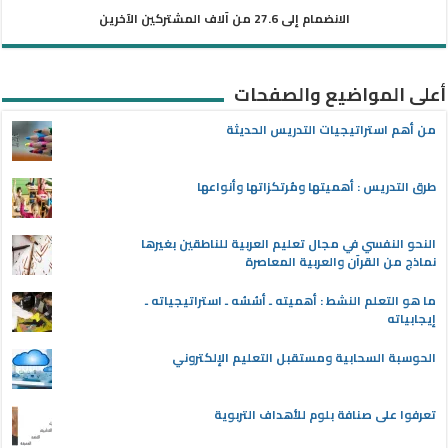
الانضمام إلى 27.6 من آلاف المشتركين الآخرين
أعلى المواضيع والصفحات
من أهم استراتيجيات التدريس الحديثة
طرق التدريس : أهميتها ومُرتكزاتها وأنواعها
النحو النفسي في مجال تعليم العربية للناطقين بغيرها
نماذج من القرآن والعربية المعاصرة
ما هو التعلم النشط : أهميته ـ أسُسُه ـ استراتيجياته ـ
إيجابياته
الحوسبة السحابية ومستقبل التعليم الإلكتروني
تعرفوا على صنافة بلوم للأهداف التربوية