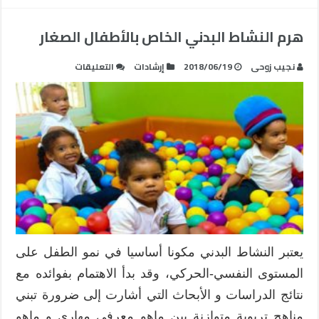
هرم النشاط البدني الخاص بالأطفال الصغار
على
نجيب زوحى
2018/06/19
إرشادات
التعليقات
هرم
النشاط
البدني
الخاص
بالأطفال
الصغار
مغلقة
يعتبر النشاط البدني مكونا أساسيا في نمو الطفل على
المستوى النفسي-الحركي، وقد بدأ الاهتمام بفوائده مع
نتائج الدراسات و الأبحاث التي أشارت إلى ضرورة تبني
مناهج تربوية متوازنة بين ماهو معرفي مهاري و ماهو