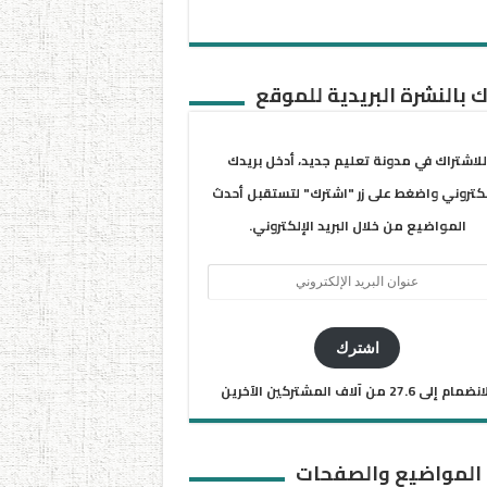
 بالنشرة البريدية للموقع
للاشتراك في مدونة تعليم جديد، أدخل بريدك
لكتروني واضغط على زر "اشترك" لتستقبل أحدث
المواضيع من خلال البريد الإلكتروني.
ان
يد
كتروني
اشترك
ضمام إلى 27.6 من آلاف المشتركين الآخرين
 المواضيع والصفحات