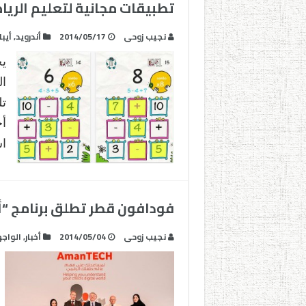
تطبيقات مجانية لتعليم الريا
نجيب زوحى
2014/05/17
أندرويد
,
أيبا
ي
ال
تل
أج
اس
فودافون قطر تطلق برنامج “أمان تك
نجيب زوحى
2014/05/04
أخبار
,
الواج