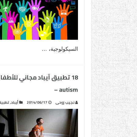
السيكولوجية، …
18 تطبيق آيباد مجاني للأطف
autism –
نجيب زوحى
2014/06/17
أيباد
,
تطبيق