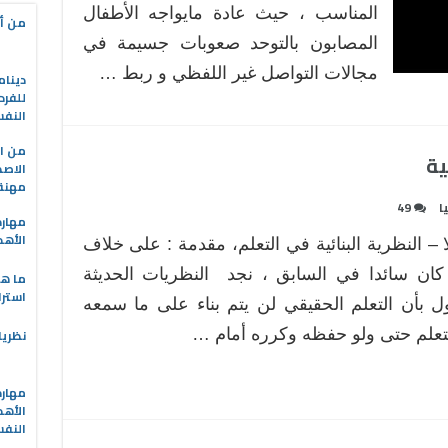
المناسب ، حيث عادة مايواجه الأطفال
من أه
المصابون بالتوحد صعوبات جسيمة في
مجالات التواصل غير اللفظي و ربط …
دينام
للفرد
النف
من ال
ية
الاصط
مهنة 
ا
49
مهارة
الأهد
ا – النظرية البنائية في التعلم، مقدمة : على خلاف
كان سائدا في السابق ، نجد النظريات الحديثة
ما هو
استرا
ل بأن التعلم الحقيقي لن يتم بناء على ما سمعه
تعلم حتى ولو حفظه وكرره أمام …
نظريا
مهارة
الأهد
النف