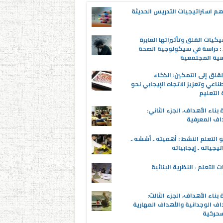
م استراتيجيات التدريس الحديثة
يكيات القلق وتأثيراتها العابرة
 : دراسة في سيكولوجية الصحة
سية المجتمعية
قلق إلى التمكين: الذكاء
ناعي وتعزيز الاتجاه الإيجابي نحو
التعليم
 بناء الأهداف، الجزء الثاني:
اف المعرفية
 التعلم النشط : أهميته ـ أسُسُه ـ
تيجياته ـ إيجابياته
ت التعلم : النظرية البنائية
 بناء الأهداف، الجزء الثالث:
اف الوجدانية والأهداف المهارية
سحركية