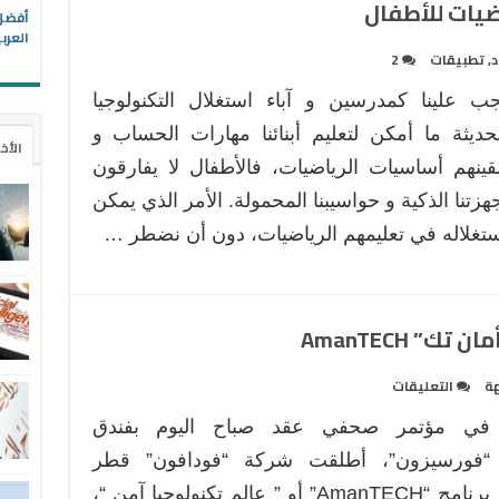
ضيات للأطفال
العرب
د
,
تطبيقات
2
جب علينا كمدرسين و آباء استغلال التكنولوجيا
حديثة ما أمكن لتعليم أبنائنا مهارات الحساب و
الأخ
قينهم أساسيات الرياضيات، فالأطفال لا يفارقون
هزتنا الذكية و حواسيبنا المحمولة. الأمر الذي يمكن
تغلاله في تعليمهم الرياضيات، دون أن نضطر …
” AmanTECH
على
هة
التعليقات
فودافون
في مؤتمر صحفي عقد صباح اليوم بفندق
قطر
تطلق
“فورسيزون”، أطلقت شركة “فودافون” قطر
برنامج
برنامج “AmanTECH” أو ” عالم تكنولوجيا آمن “،