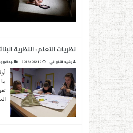
نظريات التعلم : النظرية البنائ
رشيد التلواتي
2014/06/12
بيداغوجي
أول
ما 
تقو
الم