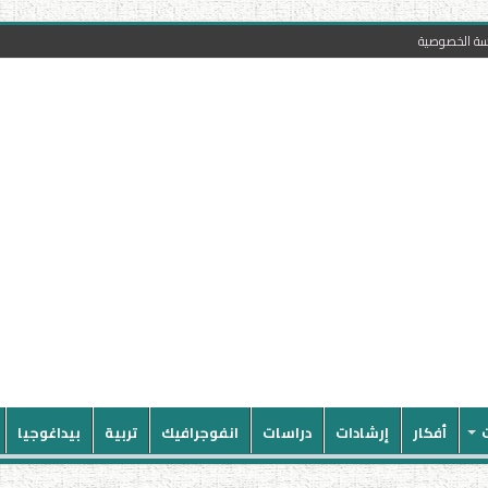
سة الخصوصية
أفكار
إرشادات
دراسات
انفوجرافيك
تربية
بيداغوجيا