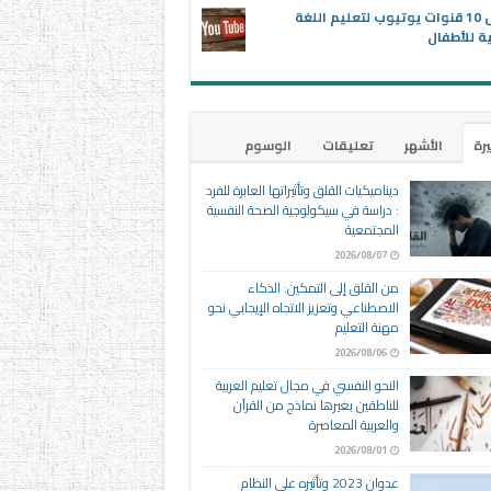
أفضل 10 قنوات يوتيوب لتعليم اللغة
ية للأطفال
يرة
الأشهر
تعليقات
الوسوم
ديناميكيات القلق وتأثيراتها العابرة للفرد
: دراسة في سيكولوجية الصحة النفسية
المجتمعية
2026/08/07
من القلق إلى التمكين: الذكاء
الاصطناعي وتعزيز الاتجاه الإيجابي نحو
مهنة التعليم
2026/08/06
النحو النفسي في مجال تعليم العربية
للناطقين بغيرها نماذج من القرآن
والعربية المعاصرة
2026/08/01
عدوان 2023 وتأثيره على النظام