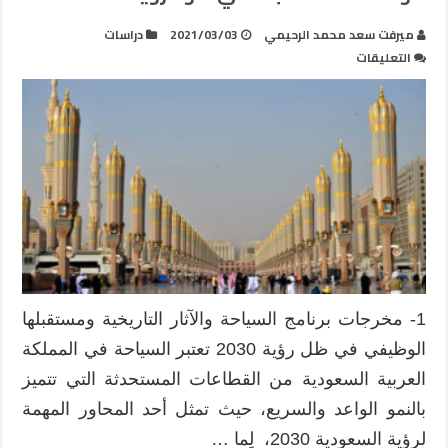
ميرفت سعد محمد الرحيمي
2021/03/03
دراسات
على
التعليقات
تطوير
المخرجات
التعلمية
لبرنامج
السياحة
والآثار
التاريخية
في
التعليم
العالي
تلبيةً
1- مخرجات برنامج السياحة والآثار التاريخية ومستقبلها
للوظائف
الوظيفي في ظل رؤية 2030 تعتبر السياحة في المملكة
المستجدة
في
العربية السعودية من القطاعات المستحدثة التي تتميز
ضوء
بالنمو الواعد والسريع، حيث تمثل أحد المحاور المهمة
رؤية
لرؤية السعودية 2030، لِما …
2030