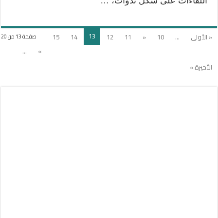
اللقاءات على شكل ندوات، …
13
« الأولى
...
10
«
11
12
14
15
صفحة 13 من 20
...
»
الأخيرة »