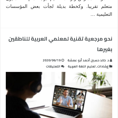
متعلم تقريبا. وكخطة بديلة لجأت بعض المؤسسات
التعليمية …
نحو مرجعية تقنية لمعلمي العربية للناطقين
بغيرها
د. خالد حسين أحمد أبو عمشة
2020/06/19
على
إرشادات
,
تعليم اللغة العربية
التعليقات
نحو
مرجعية
تقنية
لمعلمي
العربية
للناطقين
بغيرها
مغلقة