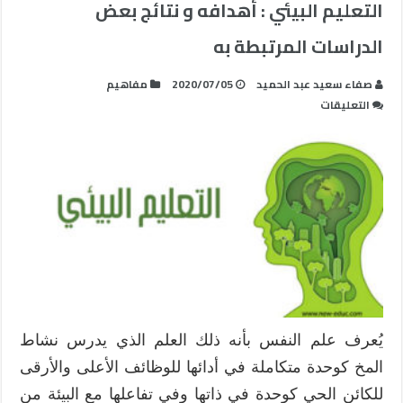
التعليم البيئي : أهدافه و نتائج بعض
الدراسات المرتبطة به
صفاء سعيد عبد الحميد
2020/07/05
مفاهيم
على
التعليقات
التعليم
البيئي
:
أهدافه
و
نتائج
بعض
الدراسات
المرتبطة
به
مغلقة
يُعرف علم النفس بأنه ذلك العلم الذي يدرس نشاط
المخ كوحدة متكاملة في أدائها للوظائف الأعلى والأرقى
للكائن الحي كوحدة في ذاتها وفي تفاعلها مع البيئة من