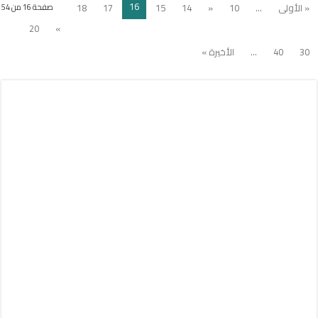
16
« الأولى
...
10
«
14
15
17
18
صفحة 16 من 54
20
»
30
40
...
الأخيرة »