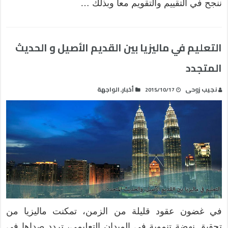
ننجح في التقييم والتقويم معا وبذلك …
التعليم في ماليزيا بين القديم الأصيل و الحديث
المتجدد
نجيب زوحى
أخبار
الواجهة
,
2015/10/17
في غضون عقود قليلة من الزمن، تمكنت ماليزيا من
تحقيق نهضة تنموية في الميدان التعليمي، تردد صداها في