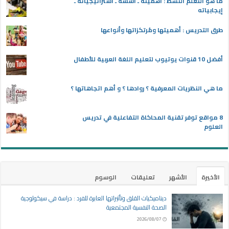
ما هو التعلم النشط : أهميته ـ أسُسُه ـ استراتيجياته ـ
إيجابياته
طرق التدريس : أهميتها ومُرتكزاتها وأنواعها
أفضل 10 قنوات يوتيوب لتعليم اللغة العربية للأطفال
ما هي النظريات المعرفية ؟ روادها ؟ و أهم اتجاهاتها ؟
8 مواقع توفر تقنية المحاكاة التفاعلية في تدريس
العلوم
الأخيرة
الأشهر
تعليقات
الوسوم
ديناميكيات القلق وتأثيراتها العابرة للفرد : دراسة في سيكولوجية
الصحة النفسية المجتمعية
2026/08/07