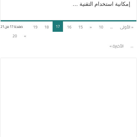
إمكانية استخدام التقنية …
17
« الأولى
...
10
«
15
16
18
19
صفحة 17 من 21
20
»
...
الأخيرة »