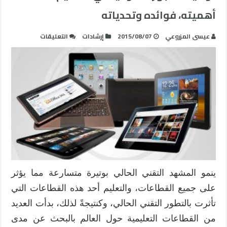
أهميته، فوائده وتحدياته
على
عيسى المزروعي
2015/08/07
إرشادات
التعليقات
توظيف
الأجهزة
اللوحية
في
التعليم
..
أهميته،
فوائده
وتحدياته
مغلقة
ينمو المشهد التقني الحالي بوتيرة متسارعة مما يؤثر
على جميع القطاعات، والتعليم أحد هذه القطاعات التي
تأثرت بالتطور التقني الحالي، وكنتيجةً لذلك، بدأت العديد
من القطاعات التعليمية حول العالم بالبحث عن مدى