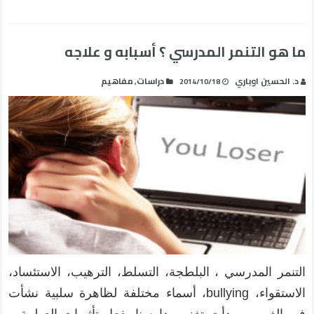
ما هو التنمر المدرسي ؟ أسبابه و علاجه
د. الحسين اوباري
دراسات
مفاهيم
,
2014/10/18
التنمر المدرسي ، البلطجة، التسلط، الترهيب، الاستئساد،
الاستقواء، bullying، أسماء مختلفة لظاهرة سلبية نشأت
في الغرب و بدأت تغزو مدارسنا بفعل تأثيرات العولمة و