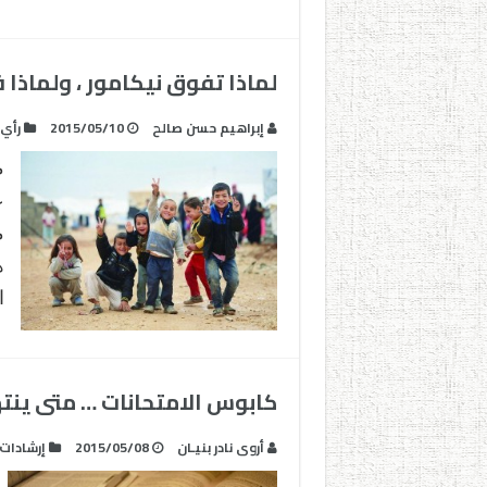
لماذا تفوق نيكامور ، ولماذا
إبراهيم حسن صالح
2015/05/10
رأي
م
ع
م
ه
ا
كابوس الامتحانات … متى ينت
أروى نادر بنيـان
2015/05/08
إرشادات