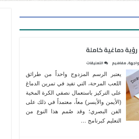
 رؤية دماغية كاملة
على
واجهة
,
مفاهيم
التعليقات
فن
يعتبر الرسم المزدوج واحداً من طرائق
الرسم
المزدوج
اللعب المرحة، التي تفيد في تمرين الدماغ
:
على التركيز باستعمال نصفي الكرة المخية
نافذة
(الأيمن والأيسر) معاً، معتمداً في ذلك على
إلى
الفن البصري؛ وقد صُمم هذا النوع من
رؤية
دماغية
التعليم كبرنامج …
كاملة
مغلقة