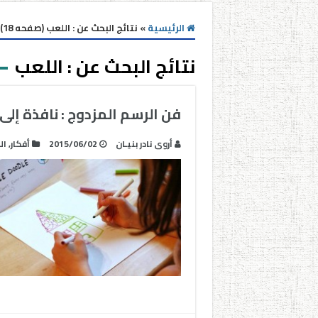
الرئيسية
»
نتائج البحث عن : اللعب (صفحه 18)
نتائج البحث عن :
اللعب
فن الرسم المزدوج : نافذة إلى
أروى نادر بنيـان
2015/06/02
أفكار
,
ال