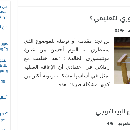
من ال
الاصط
ري التعليمي ؟
مهنة 
من أه
ا
55
لن نجد مقدمة أو توطئة للموضوع الذي
طرق ا
وأنوا
سنتطرق له اليوم أحسن من عبارة
مونتيسوري الخالدة : “لقد اختلفت مع
النحو
للناط
زملائي في اعتقادي أن الإعاقة العقلية
والعر
تمثل في أساسها مشكلة تربوية أكثر من
الهوا
كونها مشكلة طبية“. هذه …
أسالي
ع البيداغوجي
العرب
داغوجيا
6