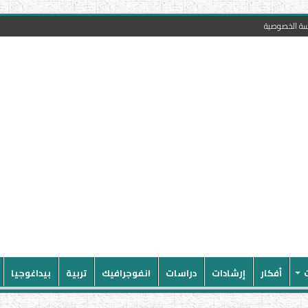
سة الخصوصية
أفكار
إرشادات
دراسات
انفوجرافيك
تربية
بيداغوجيا