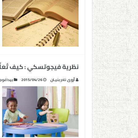
نظرية فيجوتسكي : كيف تُعَلّ
أروى نادر بنيـان
2015/04/26
بيداغوج