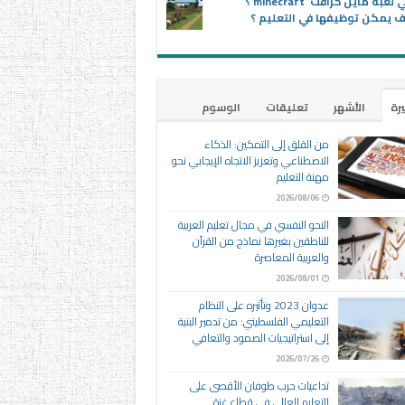
ماهي لعبة ماين كرافت minecraft ؟
 يمكن توظيفها في التعليم ؟
يرة
الأشهر
تعليقات
الوسوم
من القلق إلى التمكين: الذكاء
الاصطناعي وتعزيز الاتجاه الإيجابي نحو
مهنة التعليم
2026/08/06
النحو النفسي في مجال تعليم العربية
للناطقين بغيرها نماذج من القرآن
والعربية المعاصرة
2026/08/01
عدوان 2023 وتأثيره على النظام
التعليمي الفلسطيني: من تدمير البنية
إلى استراتيجيات الصمود والتعافي
2026/07/26
تداعيات حرب طوفان الأقصى على
التعليم العالي في قطاع غزة