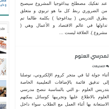
عند تفكيك مصطلح بيداغوجيا المشروع سيصبح
و كيف
من الضروري ربط كل ما هو تربوي و متعلق
بطرق التدريس ( بيداغوجيا ) بكلمة طالما تم
تداولها في عالم الاقتصاد و الأعمال وهي (
الأخ
مشروع ). العلاقة ليست …
على
التعليقات
7
أثناء جولة لنا في متجر كروم الإلكتروني، توصلنا
إضافات
جوجل
إلى تدقيق قائمة بالإضافات التعليمية الخاصة
كروم
بتدريس العلوم ،و التي بالمناسبة ننصح مدرسي
مفيدة
العلوم بالاطلاع عليها وتجريبها كوسائل يمكنهم
لمدرسي
الاستعانة بها أثناء العمل مع الطلاب سواء داخل
العلوم