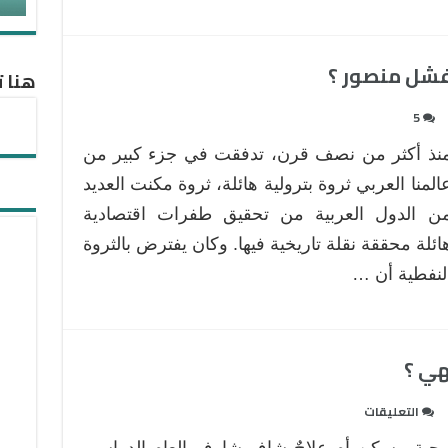
 فشل منصور ؟
هنا ت
5
نذ أكثر من نصف قرن، تدفقت في جزء كبير من
المنا العربي ثروة بترولية هائلة، ثروة مكنت العديد
ن الدول العربية من تحقيق طفرات اقتصادية
ائلة محققة نقلة تاريخية فيها. وكان يفترض بالثروة
لنفطية أن …
هي ؟
على
التعليقات
كابوس