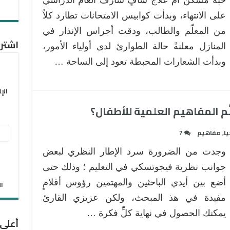
حبة مسكن أم علاجٌ شافٍ شارف العام الدراسي
الامتحانات
…
على الانتهاء، وبدأت كوابيس الامتحانات تطارد كلاً
متى
من المعلّم والطالب، ودقت أجراس الإنذار في
ينتهي
اشترك
المنازل معلنةً حالة الطوارئ لدى أولياء الأمور،
؟
وبدأت الشعارات المحبطة تعود إلى الساحة …
مغلقة
الإ
ِم المفاهيم العلمية للأطفال؟
عنو
يا
,
مفاهيم
7
البر
وجدت من الضرورة سرد الإطار النظري لبعض
الإل
جوانب نظرية فيجوتسكي في التعليم ؛ وذلك حتى
أضع بين أيدي الباحثين والمهتمين رؤوس أقلامٍ
الان
مفيدة في هذ المبحث، ولكن عزيزي القارئ
يمكنك الحصول في نهاية كلِّ فكرة …
أعلى