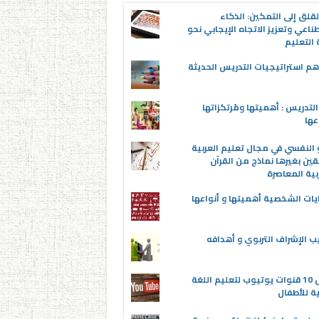
قلق إلى التمكين: الذكاء
ناعي وتعزيز الاتجاه الإيجابي نحو
التعليم
م استراتيجيات التدريس الحديثة
لتدريس : أهميتها ومُرتكزاتها
عها
 النفسي في مجال تعليم العربية
قين بغيرها نماذج من القرآن
بية المعاصرة
يات الشخصية أهميتها و أنواعها
ب الإشراف التربوي و أهدافه
أفضل 10 قنوات يوتيوب لتعليم اللغة
ية للأطفال