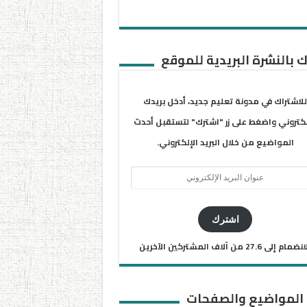
 بالنشرة البريدية للموقع
للاشتراك في مدونة تعليم جديد، أدخل بريدك
لكتروني واضغط على زر "اشترك" لتستقبل أحدث
المواضيع من خلال البريد الإلكتروني.
ان
يد
كتروني
اشترك
ضمام إلى 27.6 من آلاف المشتركين الآخرين
 المواضيع والصفحات