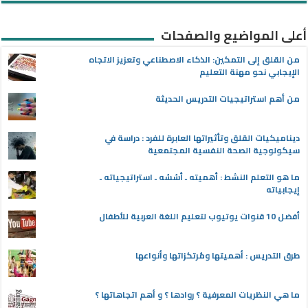
أعلى المواضيع والصفحات
من القلق إلى التمكين: الذكاء الاصطناعي وتعزيز الاتجاه
الإيجابي نحو مهنة التعليم
من أهم استراتيجيات التدريس الحديثة
ديناميكيات القلق وتأثيراتها العابرة للفرد : دراسة في
سيكولوجية الصحة النفسية المجتمعية
ما هو التعلم النشط : أهميته ـ أسُسُه ـ استراتيجياته ـ
إيجابياته
أفضل 10 قنوات يوتيوب لتعليم اللغة العربية للأطفال
طرق التدريس : أهميتها ومُرتكزاتها وأنواعها
ما هي النظريات المعرفية ؟ روادها ؟ و أهم اتجاهاتها ؟