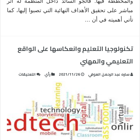
والمخططة فيها. فالجو السائد داخل المنظمة له أثر
مباشر على تحقيق الأهداف النهائية التي تصبوا إليها، كما
تأتي أهميته في أن …
تكنولوجيا التعليم وانعكاسها على الواقع
التعليمي والمهني
على
ساره عبد الرحمن العوفي
2021/11/26
رأي
التعليقات
تكنولوجيا
التعليم
وانعكاسها
على
الواقع
التعليمي
والمهني
مغلقة