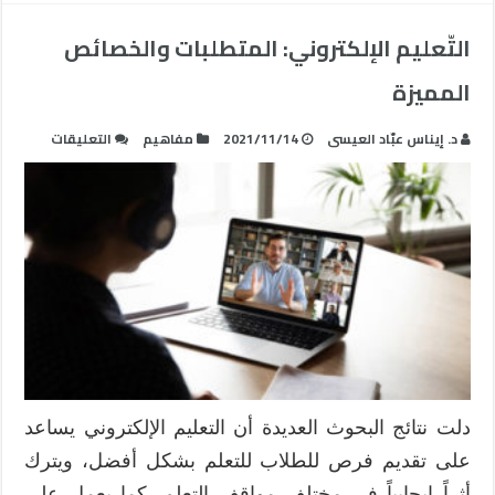
التّعليم الإلكتروني: المتطلبات والخصائص
المميزة
على
د. إيناس عبّاد العيسى
2021/11/14
مفاهيم
التعليقات
التّعليم
الإلكترون
المتطلبا
والخصائ
المميزة
مغلقة
دلت نتائج البحوث العديدة أن التعليم الإلكتروني يساعد
على تقديم فرص للطلاب للتعلم بشكل أفضل، ويترك
أثراً إيجابياً في مختلف مواقف التعلم، كما يعمل على