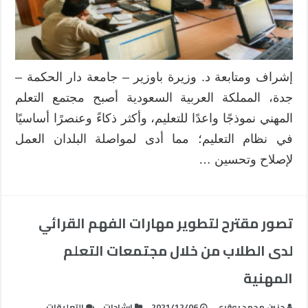
مدارس
التعليم
الحكومي
مغلقة
إشراف ومتابعة د. وزيرة باوزير – جامعة دار الحكمة –
جدة، المملكة العربية السعودية أصبح مجتمع التعلم
المهني نموذجًا واعدًا للتعليم، وأكثر ذكاءً وعنصرًا أساسيًا
في نظام التعليم؛ مما أدى لمواصلة البلدان العمل
لإصلاح وتحسين …
تصور مقترح لتطوير مهارات الفهم القرائي
لدى الطلاب من خلال مجتمعات التعلم
المهنية
على
حنين محمد بوقري
2021/12/06
إرشادات
التعليقات