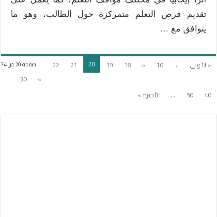
تقديم فرص التعلم متمركزة حول الطالب، وهو ما
يتوافق مع …
20
« الأولى
...
10
«
18
19
21
22
صفحة 20 من 74
30
»
40
50
...
الأخيرة »