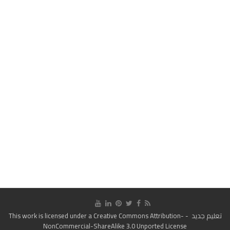
تعليم جديد
- This work is licensed under a
Creative Commons Attribution-
NonCommercial-ShareAlike 3.0 Unported License