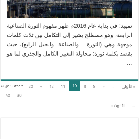
تمهيد: في بداية عام 2016م ظهر مفهوم الثورة الصناعية
الرابعة، وهو مصطلح يشير إلى التكامل بين ثلاث كلمات
موجهة وهي (الثورة – والصناعة -والجيل الرابع)، حيث
يقصد بكلمة ثورة: محاولة التغيير الكامل والجذري لما هو
…
10
« الأولى
...
«
8
9
11
12
»
20
صفحة 10 من 74
40
30
...
الأخيرة »