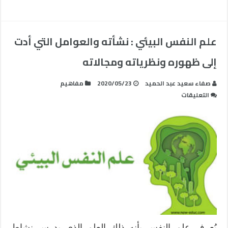
علم النفس البيئي : نشأته والعوامل التي أدت
إلى ظهوره ونظرياته ومجالاته
صفاء سعيد عبد الحميد
2020/05/23
مفاهيم
على
التعليقات
علم
النفس
البيئي
:
نشأته
والعوامل
التي
أدت
إلى
ظهوره
ونظرياته
يُعرف علم النفس بأنه ذلك العلم الذي يدرس نشاط