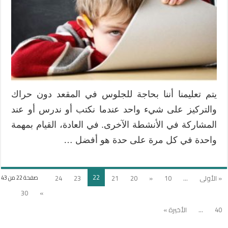
طفل
اضطراب
نقص
الانتباه
وفرط
النشاط
ADHD
على
يتم تعليمنا أننا بحاجة للجلوس في المقعد دون حراك
التركيز؟
والتركيز على شيء واحد عندما نكتب أو ندرس أو عند
مغلقة
المشاركة في الأنشطة الآخرى. في العادة، القيام بمهمة
واحدة في كل مرة على حدة هو أفضل …
22
« الأولى
...
10
«
20
21
23
24
صفحة 22 من 43
30
»
40
...
الأخيرة »