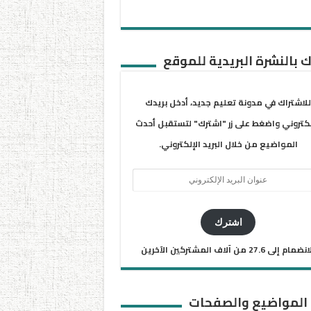
 بالنشرة البريدية للموقع
للاشتراك في مدونة تعليم جديد، أدخل بريدك
لكتروني واضغط على زر "اشترك" لتستقبل أحدث
المواضيع من خلال البريد الإلكتروني.
ان
يد
كتروني
اشترك
ضمام إلى 27.6 من آلاف المشتركين الآخرين
 المواضيع والصفحات