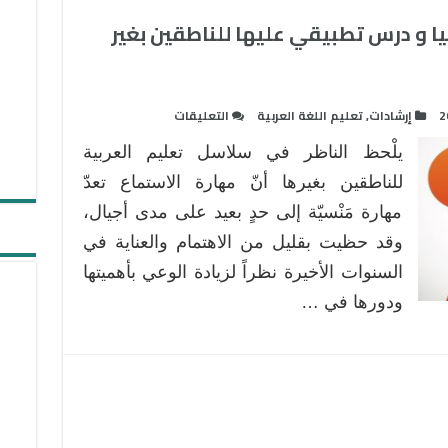
ا و درس تطبيقي عليها للناطقين بغير
على
2
إرشادات
,
تعليم اللغة العربية
التعليقات
تدريس
يلْحظ الناظر في سلاسل تعليم العربية
مهارة
الاستماع
للناطقين بغيرها أنّ مهارة الاستماع تعدّ
اتصاليا
مهارة مَنْسيّة إلى حدٍ بعيد على مدى أجيال،
و
وقد حظيت بقليل من الاهتمام والعناية في
درس
السنوات الأخيرة نظراً لزيادة الوعي بأهميتها
تطبيقي
عليها
ودورها في …
للناطقين
بغير
العربية
مغلقة