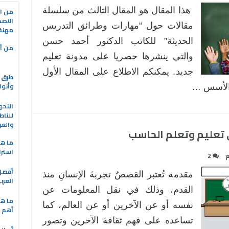
هذا المقال هو المقال الثالث من سلسلة
من ال
الاصط
مقالات حول “مهارات وطرائق التدريس
مهنة 
الحديثة” للكاتب الدكتور أحمد حسن
من أه
والتي ينشرها حصريا على مدونة تعليم
جديد. يمكنكم الاطلاع على المقال الأول
طرق ا
وأنوا
 الأسس …
النحو
للناط
والعر
تعليم وتعلم الحاسب
ما هو
استرا
2
مقدمة تُعتبر القصصُ تجربةَ الإنسانِ منذ
العرب
القدم، وذلك في نقل المعلومات عن
ما هي
نفسه أو عن الآخرين أو عن العالم، كما
أهم ا
تساعده على فهم ثقافة الآخرين وتصور