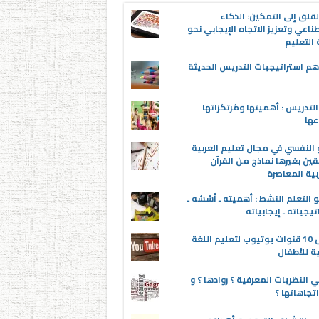
قلق إلى التمكين: الذكاء
ناعي وتعزيز الاتجاه الإيجابي نحو
التعليم
م استراتيجيات التدريس الحديثة
لتدريس : أهميتها ومُرتكزاتها
عها
 النفسي في مجال تعليم العربية
قين بغيرها نماذج من القرآن
بية المعاصرة
 التعلم النشط : أهميته ـ أسُسُه ـ
تيجياته ـ إيجابياته
أفضل 10 قنوات يوتيوب لتعليم اللغة
ية للأطفال
 النظريات المعرفية ؟ روادها ؟ و
تجاهاتها ؟