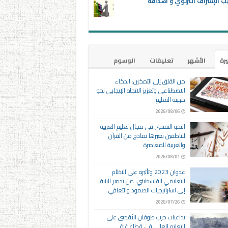
ب الإشراف التربوي و أهدافه
يرة
الأشهر
تعليقات
الوسوم
من القلق إلى التمكين: الذكاء
الاصطناعي وتعزيز الاتجاه الإيجابي نحو
مهنة التعليم
2026/08/06
النحو النفسي في مجال تعليم العربية
للناطقين بغيرها نماذج من القرآن
والعربية المعاصرة
2026/08/01
عدوان 2023 وتأثيره على النظام
التعليمي الفلسطيني: من تدمير البنية
إلى استراتيجيات الصمود والتعافي
2026/07/26
تداعيات حرب طوفان الأقصى على
التعليم العالي في قطاع غزة