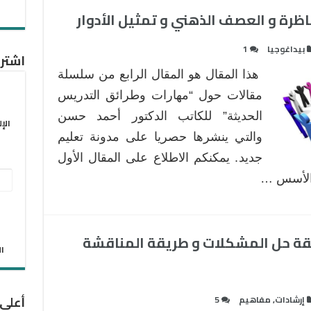
اظرة و العصف الذهني و تمثيل الأدوار
بيداغوجيا
1
اشترك
هذا المقال هو المقال الرابع من سلسلة
مقالات حول “مهارات وطرائق التدريس
الحديثة” للكاتب الدكتور أحمد حسن
الإ
والتي ينشرها حصريا على مدونة تعليم
جديد. يمكنكم الاطلاع على المقال الأول
عنو
 الأسس …
البر
الإل
يقة حل المشكلات و طريقة المناقشة
الان
أعلى
إرشادات
,
مفاهيم
5