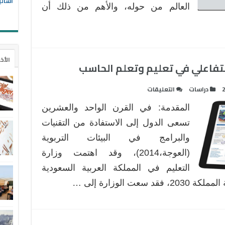
أسالي
العالم من حوله، والأهم من ذلك أن
الأخ
لتفاعلي في تعليم وتعلم الحاسب
على
دراسات
التعليقات
استخدام
المقدمة: في القرن الواحد والعشرين
الكتاب
الإلكتروني
تسعى الدول إلى الاستفادة من التقنيات
التفاعلي
والبرامج في البيئات التربوية
في
(العوجة،2014)، وقد اهتمت وزارة
تعليم
التعليم في المملكة العربية السعودية
وتعلم
الحاسب
ت الوزارة إلى …
مغلقة