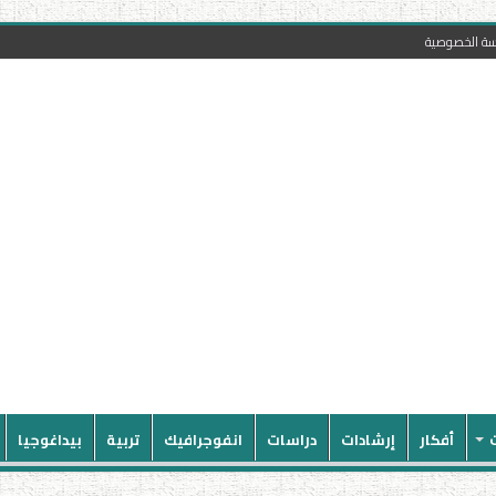
سة الخصوصية
أفكار
إرشادات
دراسات
انفوجرافيك
تربية
بيداغوجيا