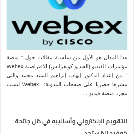
معرفته
عن
منصة
الفيديو
كونفرانس
Webex
:
إمكانيات
هذا المقال هو الأول من سلسلة مقالات حول ” منصة
وأدوات
مؤتمرات الفيديو (الفيديو كونفرانس) الافتراضية Webex
وواجهة
المستخدم
” من إعداد الدكتور إيهاب إبراهيم السيد محمد والتي
مغلقة
ينشرها حصريا على صفحات المدونة: Webex ليست
مجرد منصة فيديو …
التقويم الإلكتروني وأساليبه في ظل جائحة
كوفيد المُستجد