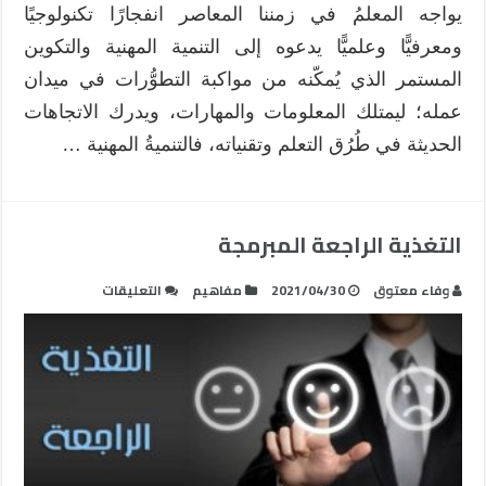
يواجه المعلمُ في زمننا المعاصر انفجارًا تكنولوجيًا
ومعرفيًّا وعلميًّا يدعوه إلى التنمية المهنية والتكوين
المستمر الذي يُمكّنه من مواكبة التطوُّرات في ميدان
عمله؛ ليمتلك المعلومات والمهارات، ويدرك الاتجاهات
الحديثة في طُرُق التعلم وتقنياته، فالتنميةُ المهنية …
التغذية الراجعة المبرمجة
على
وفاء معتوق
2021/04/30
مفاهيم
التعليقات
التغذية
الراجعة
المبرمجة
مغلقة