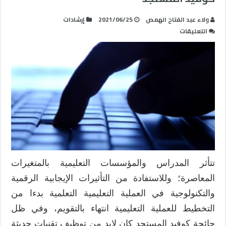
ولاء عبد الفتاح الهمص
2021/06/25
إرشادات
على
التعليقات
التقويم
الإلكتروني
وأساليبه
في
ظل
جائحة
كوفيد
المُستجد
مغلقة
تتأثر المدراس والمؤسسات التعليمية بالمتغيرات
المعاصرة؛ وللاستفادة من التأثيرات الإيجابية الرقمية
والتكنولوجية في العملية التعليمية التعلمية بدءا من
التخطيط للعملية التعليمية انتهاء بالتقويم، وفي ظل
جائحة كوفيد المستجد كان لابد من توظيف تقنيات حديثة