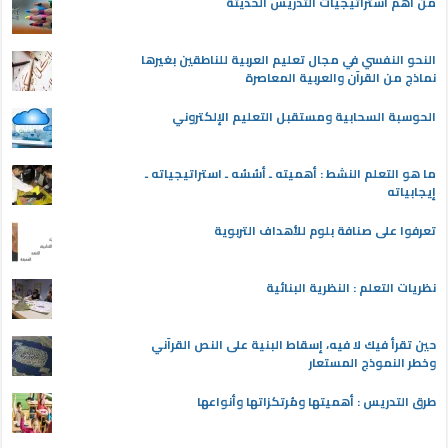
من أهم استراتيجيات التدريس الحديثة
النحو النفسي في مجال تعليم العربية للناطقين بغيرها
نماذج من القرآن والعربية المعاصرة
الحوسبة السحابية ومستقبل التعليم الإلكتروني
ما هو التعلم النشط : أهميته ـ أسُسُه ـ استراتيجياته ـ
إيجابياته
تعرفوا على صنافة بلوم للأهداف التربوية
نظريات التعلم : النظرية البنائية
حين تقرأ فيك لا فيه، إسقاط البنية على النص القرآني
وخطر النموذج المستعار
طرق التدريس : أهميتها ومُرتكزاتها وأنواعها