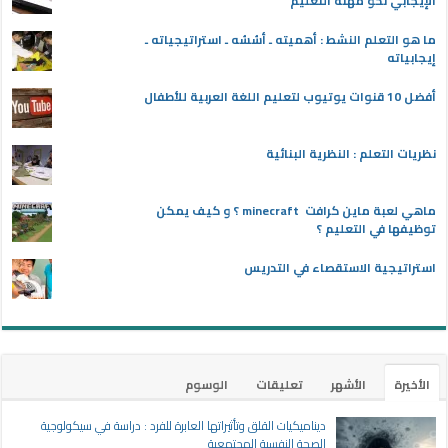
الإيجابي نحو مهنة التعليم
ما هو التعلم النشط : أهميته ـ أسُسُه ـ استراتيجياته ـ
إيجابياته
أفضل 10 قنوات يوتيوب لتعليم اللغة العربية للأطفال
نظريات التعلم : النظرية البنائية
ماهي لعبة ماين كرافت minecraft ؟ و كيف يمكن
توظيفها في التعليم ؟
استراتيجية الاستقصاء في التدريس
الأخيرة
الأشهر
تعليقات
الوسوم
ديناميكيات القلق وتأثيراتها العابرة للفرد : دراسة في سيكولوجية
الصحة النفسية المجتمعية