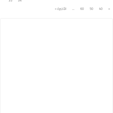
35
34
»
40
50
60
...
الأخيرة »