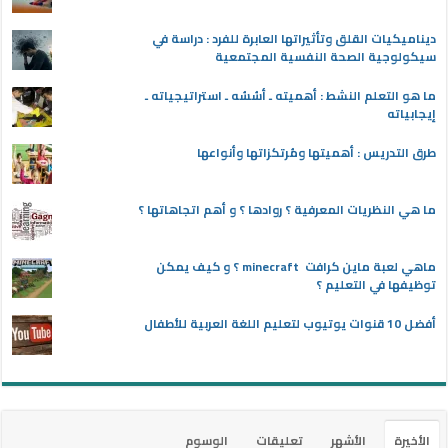
ديناميكيات القلق وتأثيراتها العابرة للفرد : دراسة في
سيكولوجية الصحة النفسية المجتمعية
ما هو التعلم النشط : أهميته ـ أسُسُه ـ استراتيجياته ـ
إيجابياته
طرق التدريس : أهميتها ومُرتكزاتها وأنواعها
ما هي النظريات المعرفية ؟ روادها ؟ و أهم اتجاهاتها ؟
ماهي لعبة ماين كرافت minecraft ؟ و كيف يمكن
توظيفها في التعليم ؟
أفضل 10 قنوات يوتيوب لتعليم اللغة العربية للأطفال
الأخيرة
الأشهر
تعليقات
الوسوم