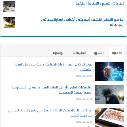
نظريات التعلم : النظرية البنائية
ما هو التعلم النشط : أهميته ـ أسُسُه ـ استراتيجياته ـ
إيجابياته
الأخيرة
الأشهر
تعليقات
الوسوم
موت الذات في عصر الآليات الدماغية: صرخة من داخل الفصل
الفلسفي
2026/08/09
ديناميكيات القلق وتأثيراتها العابرة للفرد : دراسة في سيكولوجية
الصحة النفسية المجتمعية
2026/08/07
من القلق إلى التمكين: الذكاء الاصطناعي وتعزيز الاتجاه الإيجابي
نحو مهنة التعليم
2026/08/06