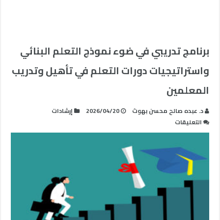
برنامج تدريبي في ضوء نموذج التعلم البنائي
واستراتيجيات دورات التعلم في تأهيل وتدريب
المعلمين
د. عبده صالح محسن بهوث
2026/04/20
إرشادات
على
التعليقات
برنامج
تدريبي
في
ضوء
نموذج
التعلم
البنائي
واستراتيجيات