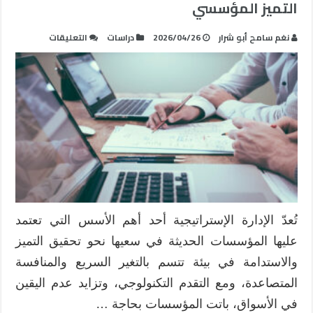
التميز المؤسسي
على
نغم سامح أبو شرار
2026/04/26
دراسات
التعليقات
الإدارة
الإستراتيجية:
مدخل
معاصر
لتحقيق
التميز
المؤسسي
مغلقة
تُعدّ الإدارة الإستراتيجية أحد أهم الأسس التي تعتمد
عليها المؤسسات الحديثة في سعيها نحو تحقيق التميز
والاستدامة في بيئة تتسم بالتغير السريع والمنافسة
المتصاعدة، ومع التقدم التكنولوجي، وتزايد عدم اليقين
في الأسواق، باتت المؤسسات بحاجة …