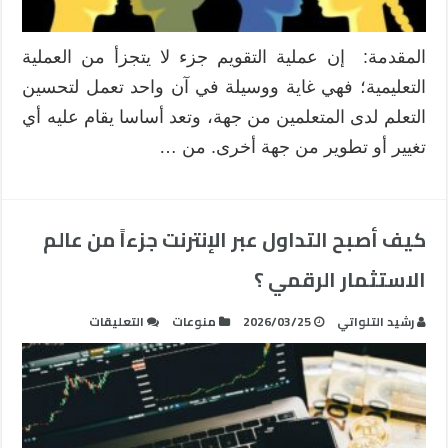
في
مسائل
ذات
المقدمة: إن عملية التقويم جزء لا يتجزأ من العملية
علاقة
التعليمية؛ فهي غاية ووسيلة في آن واحد تعمل لتحسين
بالأشكال
الهندسية
التعلم لدى المتعلمين من جهة، وتعد أساسا يقام عليه أي
المستوية
تغيير أو تطوير من جهة أخرى. من …
مغلقة
كيف أصبح التداول عبر الإنترنت جزءاً من عالم
الاستثمار الرقمي ؟
على
رشيد التلواتي
2026/03/25
منوعات
التعليقات
كيف
أصبح
التداول
عبر
الإنترنت