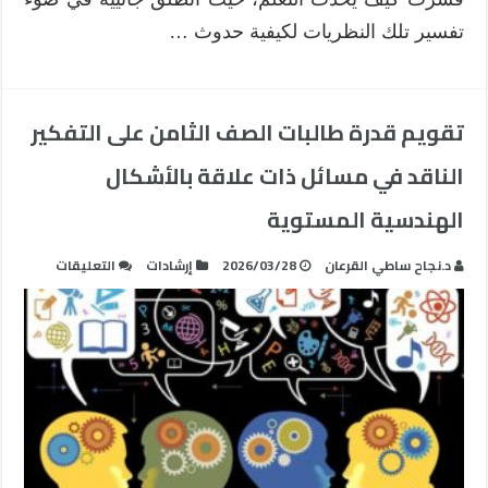
theory
تفسير تلك النظريات لكيفية حدوث …
مغلقة
تقويم قدرة طالبات الصف الثامن على التفكير
الناقد في مسائل ذات علاقة بالأشكال
الهندسية المستوية
على
د.نجاح ساطي القرعان
2026/03/28
إرشادات
التعليقات
تقويم
قدرة
طالبات
الصف
الثامن
على
التفكير
الناقد