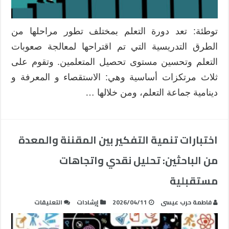
دورات
التعلم
في
توطئة: تعد دورة التعلم بمختلف تطور مراحلها من
تأهيل
الطرق التدريسية التي تم اقتراحها لمعالجة صعوبات
وتدريب
المعلمين
التعلم وتحسين مستوى تحصيل المتعلمين. وتقوم على
مغلقة
ثلاث مرتكزات أساسية وهي: الاستقصاء و المعرفة و
دينامية جماعة التعلم، ومن خلالها …
اختبارات تنمية التفكير بين المقننة والمعدة
من الباحثين: تحليل نقدي واتجاهات
مستقبلية
على
فاطمة حرب عيسى
2026/04/11
إرشادات
التعليقات
اختبارات
تنمية