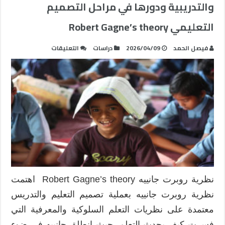
والتدريبية ودورها في مراحل التصميم
التعليمي Robert Gagne’s theory
على
فيصل الحمد
2026/04/09
دراسات
التعليقات
دور
نظرية
روبرت
جانييه
في
البيئات
التعليمية
والتدريبية
ودورها
في
مراحل
نظرية روبرت جانييه Robert Gagne’s theory اهتمت
التصميم
نظرية روبرت جانييه بعملية تصميم التعليم والتدريس
التعليمي
Robert
معتمدة على نظريات التعلم السلوكية والمعرفية التي
Gagne’s
فسرت كيف يحدث التعلم، حيث انطلق جانييه في ضوء