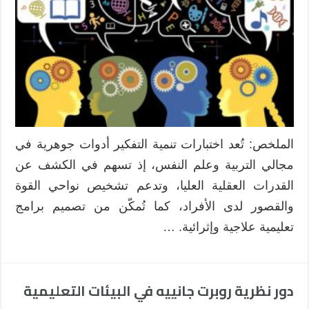
التفكير
بين
المقننة
والمعدة
من
الباحثين:
تحليل
نقدي
واتجاهات
الملخص: تُعد اختبارات تنمية التفكير أدوات جوهرية في
مستقبلية
مجالي التربية وعلم النفس، إذ تسهم في الكشف عن
مغلقة
القدرات العقلية العليا، وتدعم تشخيص نواحي القوة
والقصور لدى الأفراد، كما تُمكّن من تصميم برامج
تعليمية علاجية وإثرائية. …
دور نظرية روبرت جانييه في البيئات التعليمية