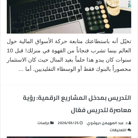
جزءاً
من
عالم
الاستثمار
الرقمي
؟
تخيّل أنه باستطاعتك متابعة حركة الأسواق المالية حول
مغلقة
العالم بينما تشرب فنجاناً من القهوة في منزلك! قبل 10
سنوات كان يبدو هذا حلماً بعيد المنال حيث كان الاستثمار
محصوراً بالبنوك فقط أو الوسطاء التقليديين. أما …
التدريس بمدخل المشاريع الرقمية: رؤية
معاصرة لتدريس فعّال
د. عبد المهيمن ديرشوي
2026/03/25
دراسات
على
التعليقات
التدريس