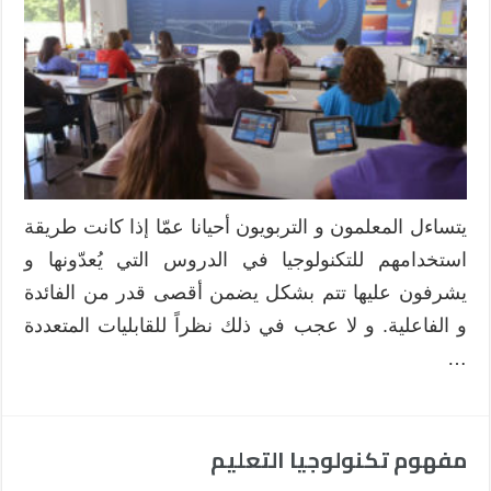
الحصول
على
الفائدة
القصوى
من
استخدام
التكنولوجيا
في
التعليم
يتساءل المعلمون و التربويون أحيانا عمّا إذا كانت طريقة
؟
استخدامهم للتكنولوجيا في الدروس التي يُعدّونها و
مغلقة
يشرفون عليها تتم بشكل يضمن أقصى قدر من الفائدة
و الفاعلية. و لا عجب في ذلك نظراً للقابليات المتعددة
…
مفهوم تكنولوجيا التعليم