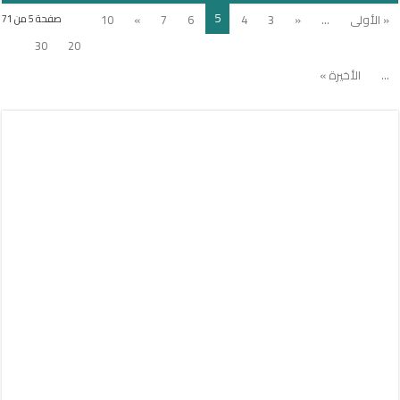
5
« الأولى
...
«
3
4
6
7
»
10
صفحة 5 من 71
30
20
...
الأخيرة »