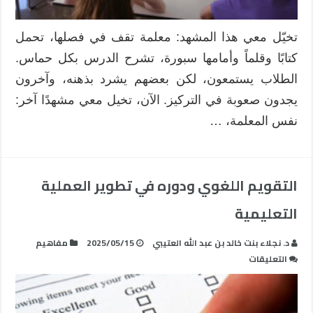
التعليم
الرقمي
تخيّل معي هذا المشهد: معلمة تقف في فصلها، تحمل
كتابًا وقلماً وأمامها سبورة، تشرح الدرس بكل حماس.
مغلقة
الطلاب يستمعون، لكن بعضهم يشرد بذهنه، وآخرون
يجدون صعوبة في التركيز. الآن، تخيل معي مشهدًا آخر:
نفس المعلمة، …
التقويم اللغوي ودوره في تطوير العملية
التعليمية
د. نجلاء بنت خالد بن عبد الله العتيبي
2025/05/15
مفاهيم
على
التعليقات
التقويم
اللغوي
ودوره