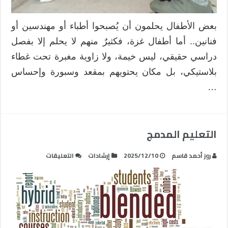
(
التعليم
بعض الأطفال يحلمون أن يُصبحوا أطباء أو مهندسين أو
في
فنانين.. أما أطفال غزة، فكثيرٌ منهم لا يحلم إلا بفصل
غزة)
مغلقة
دراسي حقيقي، ليس خيمة، ولا زاوية مغبرة تحت غطاء
بلاستيكي، بل مكان يحتويهم بمقعد وسبورة وإحساس
…
التعليم المدمج
على
روز أحمد قاسم
2025/12/10
إرشادات
التعليقات
التعليم
المدمج
مغلقة