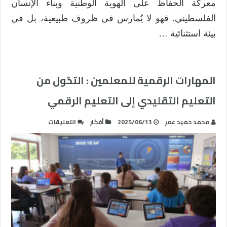
معركة الحفاظ على الهوية الوطنية وبناء الإنسان
الفلسطيني. فهو لا يُمارس في ظروف طبيعية، بل في
بيئة استثنائية …
المهارات الرقمية للمعلمين : التحّول من
التعليم التقليدي إلى التعليم الرقمي
على
محمد حميد عمر
2025/06/13
أفكار
التعليقات
المهارات
الرقمية
للمعلمين
:
التحّول
من
التعليم
التقليدي
إلى