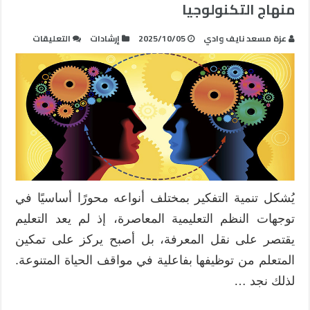
منهاج التكنولوجيا
على
عزة مسعد نايف وادي
2025/10/05
إرشادات
التعليقات
تنمية
التفكير
في
السياق
الفلسطي
وفق
منهاج
التكنولو
مغلقة
يُشكل تنمية التفكير بمختلف أنواعه محورًا أساسيًا في
توجهات النظم التعليمية المعاصرة، إذ لم يعد التعليم
يقتصر على نقل المعرفة، بل أصبح يركز على تمكين
المتعلم من توظيفها بفاعلية في مواقف الحياة المتنوعة.
لذلك نجد …