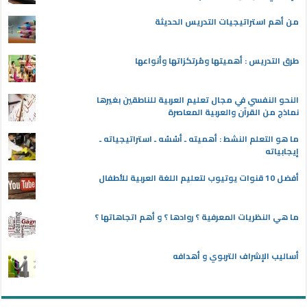
من أهم استراتيجيات التدريس الحديثة
طرق التدريس : أهميتها ومُرتكزاتها وأنواعها
النحو النفسي في مجال تعليم العربية للناطقين بغيرها
نماذج من القرآن والعربية المعاصرة
ما هو التعلم النشط : أهميته ـ أسُسُه ـ استراتيجياته ـ
إيجابياته
أفضل 10 قنوات يوتيوب لتعليم اللغة العربية للأطفال
ما هي النظريات المعرفية ؟ روادها ؟ و أهم اتجاهاتها ؟
أساليب الإشراف التربوي و أهدافه