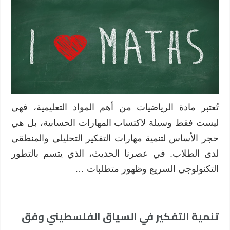
التقليدي
أم
التعلم
النشط؟
مقارنة
تربوية
في
تدريس
الرياضيا
تُعتبر مادة الرياضيات من أهم المواد التعليمية، فهي
ودور
ليست فقط وسيلة لاكتساب المهارات الحسابية، بل هي
التكنولو
حجر الأساس لتنمية مهارات التفكير التحليلي والمنطقي
في
تنمية
لدى الطلاب. في عصرنا الحديث، الذي يتسم بالتطور
مهارات
التكنولوجي السريع وظهور متطلبات …
القرن
الواحد
والعشري
مغلقة
تنمية التفكير في السياق الفلسطيني وفق