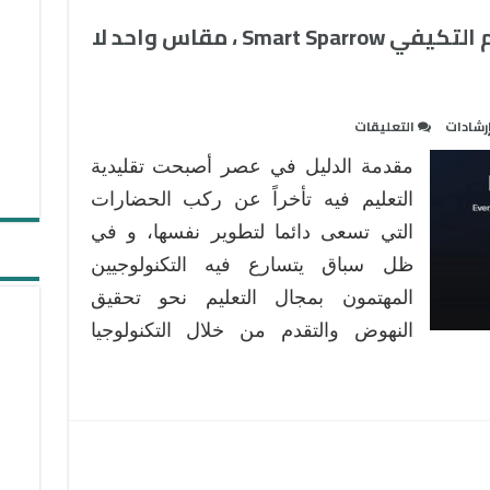
دليل الاستخدام لموقع التعلم التكيفي Smart Sparrow ، مقاس واحد لا
على
رشادات
التعليقات
دليل
مقدمة الدليل في عصر أصبحت تقليدية
الاستخدام
لموقع
التعليم فيه تأخراً عن ركب الحضارات
التعلم
التي تسعى دائما لتطوير نفسها، و في
التكيفي
ظل سباق يتسارع فيه التكنولوجيين
Smart
المهتمون بمجال التعليم نحو تحقيق
Sparrow
،
النهوض والتقدم من خلال التكنولوجيا
مقاس
واحد
لا
يناسب
الجميع
مغلقة