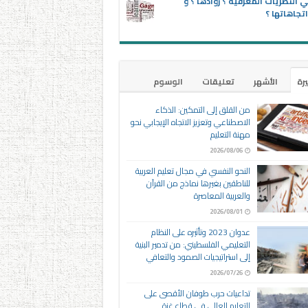
 النظريات المعرفية ؟ روادها ؟ و
تجاهاتها ؟
يرة
الأشهر
تعليقات
الوسوم
من القلق إلى التمكين: الذكاء
الاصطناعي وتعزيز الاتجاه الإيجابي نحو
مهنة التعليم
2026/08/06
النحو النفسي في مجال تعليم العربية
للناطقين بغيرها نماذج من القرآن
والعربية المعاصرة
2026/08/01
عدوان 2023 وتأثيره على النظام
التعليمي الفلسطيني: من تدمير البنية
إلى استراتيجيات الصمود والتعافي
2026/07/26
تداعيات حرب طوفان الأقصى على
التعليم العالي في قطاع غزة