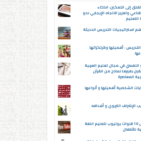
قلق إلى التمكين: الذكاء
ناعي وتعزيز الاتجاه الإيجابي نحو
التعليم
م استراتيجيات التدريس الحديثة
لتدريس : أهميتها ومُرتكزاتها
عها
 النفسي في مجال تعليم العربية
قين بغيرها نماذج من القرآن
بية المعاصرة
يات الشخصية أهميتها و أنواعها
ب الإشراف التربوي و أهدافه
أفضل 10 قنوات يوتيوب لتعليم اللغة
ية للأطفال