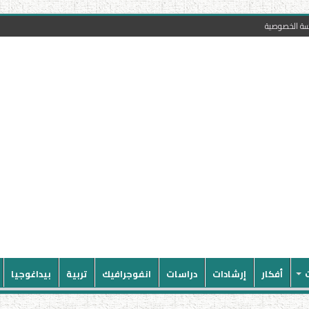
سة الخصوصية
أفكار
إرشادات
دراسات
انفوجرافيك
تربية
بيداغوجيا