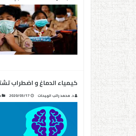
كيمياء الدماغ و اضطراب تشتت ال
د. محمد راتب الربيحات
2020/03/17
د