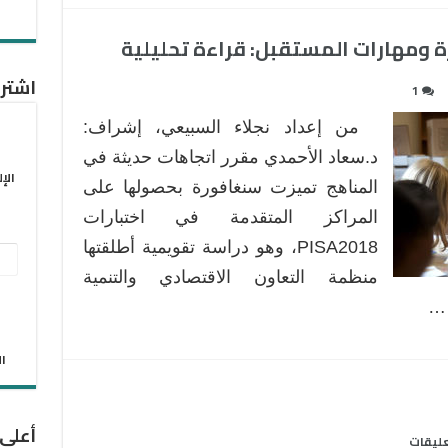
 ومهارات المستقبل: قراءة تحليلية
اشترك
1
من إعداد نجلاء السبيعي، إشراف:
د.سعاد الأحمدي مقرر اتجاهات حديثة في
الإ
المناهج تميزت سنغافورة بحصولها على
المراكز المتقدمة في اختبارات
PISA2018، وهو دراسة تقويمية أطلقتها
عنو
منظمة التعاون الاقتصادي والتنمية
البر
الإل
الان
أعلى
على
عليقات