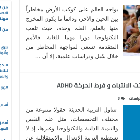
كورونا
من ال
يواجه العالم على كوكب الأرض مخاطراً
التعلم
الاصط
مهنة 
الإلكتروني
بين الحين والآخر، ودائماً ما يكون المخرج
مغلقة
منها بالعلم، العلم وحده، حيث تلعب
من أه
التكنولوجيا دورا مهما للغاية. فالأمم
طرق ا
المتقدمة تسعى لمواجهة المخاطر من
وأنوا
خلال سُبل ودراسات علمية، إلا أن …
النحو
للناط
والعر
انتباه و فرط الحركة ADHD
الهوا
راسات
3
أسالي
تتناول التربية الحديثة حقولا متنوعة من
مختلف التخصصات، مثل علم النفس
العرب
والتنمية الذاتية والتكنولوجيا وغيرها، إذ لا
تستطيع التربية الانعزال والاستقلالية عن