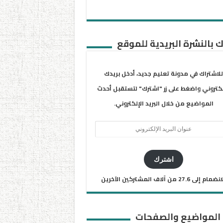
 بالنشرة البريدية للموقع
للاشتراك في مدونة تعليم جديد، أدخل بريدك
لكتروني واضغط على زر "اشترك" لتستقبل أحدث
المواضيع من خلال البريد الإلكتروني.
ان
يد
كتروني
اشترك
ضمام إلى 27.6 من آلاف المشتركين الآخرين
 المواضيع والصفحات