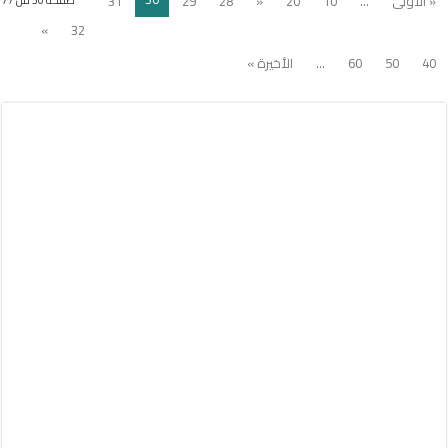
« الأولى
...
10
20
«
28
29
31
»
32
40
50
60
...
الأخيرة »