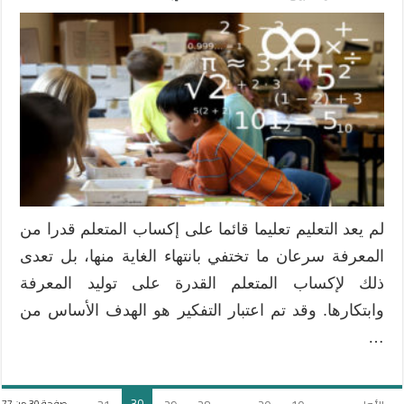
طرائق
التدريس
الحديثة
وأثرها
في
تنمية
مهارات
التفكير
في
الرياضيات
مغلقة
لم يعد التعليم تعليما قائما على إكساب المتعلم قدرا من
المعرفة سرعان ما تختفي بانتهاء الغاية منها، بل تعدى
ذلك لإكساب المتعلم القدرة على توليد المعرفة
وابتكارها. وقد تم اعتبار التفكير هو الهدف الأساس من
…
30
صفحة 30 من 77