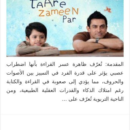
إيشان
من
العزلة
إلى
الإبداع:
قراءة
تربوية
في
فيلم
“Taare
المقدمة: تُعرّف ظاهرة عسر القراءة بأنها اضطراب
Zameen
عصبي يؤثر على قدرة الفرد في التمييز بين الأصوات
Par”
مغلقة
والحروف، مما يؤدي إلى صعوبة في القراءة والكتابة
رغم امتلاك الذكاء والقدرات العقلية الطبيعية، ومن
الناحية التربوية تُعرّف على …