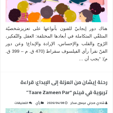
النفسيّ!
مغلقة
هناك دور إيجابيّ للفنون بأنواعها على تعزيزشخصيّة
المتلقّي المتكاملة في أبعادها المختلفة: العقل والتّفكير،
الرّوح والقلب والإحساس، الإرادة والإبداع! وعن دور
الفنّ نقرأ رأي الفيلسوف سقراط (470 ق. م – 399 ق.
م): “يجب أن …
رحلة إيشان من العزلة إلى الإبداع: قراءة
تربوية في فيلم “Taare Zameen Par”
على
شادي مجلي عيسى سكر
2026/04/08
رأي
التعليقات
رحلة