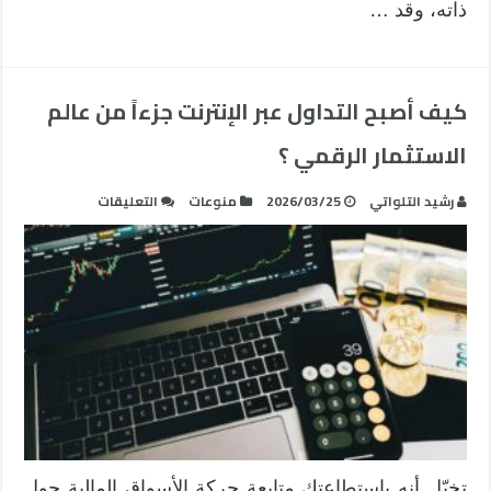
ذاته، وقد …
كيف أصبح التداول عبر الإنترنت جزءاً من عالم
الاستثمار الرقمي ؟
على
رشيد التلواتي
2026/03/25
منوعات
التعليقات
كيف
أصبح
التداول
عبر
الإنترنت
جزءاً
من
عالم
الاستثمار
الرقمي
؟
تخيّل أنه باستطاعتك متابعة حركة الأسواق المالية حول