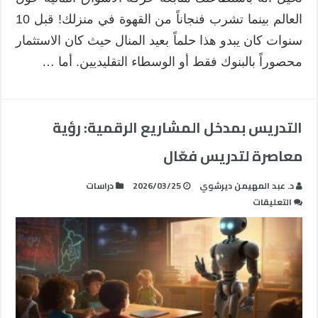
مغلقة
العالم بينما تشرب فنجاناً من القهوة في منزلك! قبل 10
سنوات كان يبدو هذا حلماً بعيد المنال حيث كان الاستثمار
محصوراً بالبنوك فقط أو الوسطاء التقليديين. أما …
التدريس بمدخل المشاريع الرقمية: رؤية
معاصرة لتدريس فعّال
د. عبد المهيمن ديرشوي
2026/03/25
دراسات
على
التعليقات
التدريس
بمدخل
المشاريع
الرقمية:
رؤية
معاصرة
لتدريس