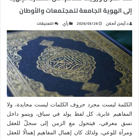
إلى الهوية الجامعة للمجتمعات والأوطان
على
د.أيمن أصلان
2026/03/26
رأي
التعليقات
لغة
القرآن
ورؤيته
للعالم
:
من
العمارة
الإلهية
إلى
الهوية
الجامعة
الكلمة ليست مجرد حروف الكلمات ليست محايدة، ولا
للمجتمعات
المفاهيم عابرة، كل لفظ يولد في سياق، وينمو داخل
والأوطان
مغلقة
نسق معرفي، فيتحول مع الزمن إلى سجلّ للعقل
ومرآة للوعي، ولذلك كان إهمال المفاهيم إهمالًا للعقل