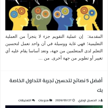
الثامن
على
التفكير
الناقد
في
مسائل
ذات
المقدمة: إن عملية التقويم جزء لا يتجزأ من العملية
علاقة
التعليمية؛ فهي غاية ووسيلة في آن واحد تعمل لتحسين
بالأشكال
الهندسية
التعلم لدى المتعلمين من جهة، وتعد أساسا يقام عليه أي
المستوية
تغيير أو تطوير من جهة أخرى. من …
مغلقة
‏أفضل 5 نصائح لتحسين تجربة التداول الخاصة
بك
على
د. الحسين اوباري
2026/03/27
منوعات
التعليقات
‏أفضل