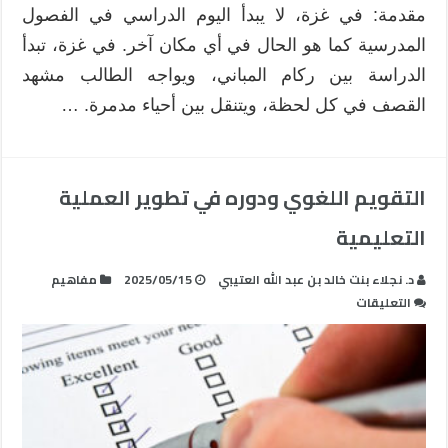
تحت
مقدمة: في غزة، لا يبدأ اليوم الدراسي في الفصول
ظروف
المدرسية كما هو الحال في أي مكان آخر. في غزة، تبدأ
الحرب؟
مغلقة
الدراسة بين ركام المباني، ويواجه الطالب مشهد
القصف في كل لحظة، ويتنقل بين أحياء مدمرة. …
التقويم اللغوي ودوره في تطوير العملية
التعليمية
د. نجلاء بنت خالد بن عبد الله العتيبي
2025/05/15
مفاهيم
على
التعليقات
التقويم
اللغوي
ودوره
في
تطوير
العملية