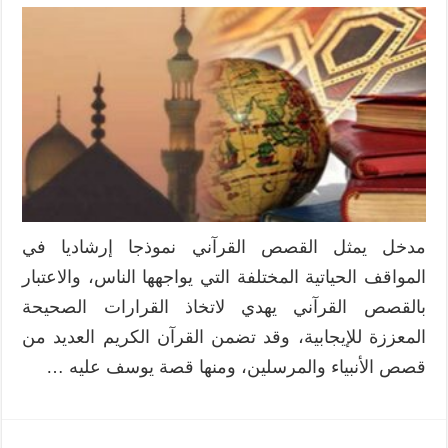
مبادئ
لرعاية
الأطفال
استنباطا
من
قصة
يوسف
في
القرآن
الكريم
مغلقة
مدخل يمثل القصص القرآني نموذجا إرشاديا في
المواقف الحياتية المختلفة التي يواجهها الناس، والاعتبار
بالقصص القرآني يهدي لاتخاذ القرارات الصحيحة
المعززة للإيجابية، وقد تضمن القرآن الكريم العديد من
قصص الأنبياء والمرسلين، ومنها قصة يوسف عليه …