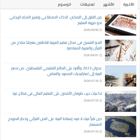
الأخيرة
الأشهر
تعليقات
الوسوم
من القلق إلى التمكين: الذكاء الاصطناعي وتعزيز الاتجاه الإيجابي
نحو مهنة التعليم
2026/08/06
النحو النفسي في مجال تعليم العربية للناطقين بغيرها نماذج من
القرآن والعربية المعاصرة
2026/08/01
عدوان 2023 وتأثيره على النظام التعليمي الفلسطيني: من تدمير
البنية إلى استراتيجيات الصمود والتعافي
2026/07/26
تداعيات حرب طوفان الأقصى على التعليم العالي في قطاع غزة
2026/07/25
حين تقرأ فيك لا فيه، إسقاط البنية على النص القرآني وخطر النموذج
المستعار
2026/07/24