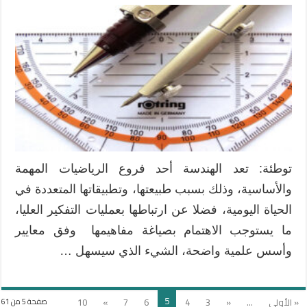
التطبيقات
التربوية
لنموذج
فان
هيل
في
تدريس
محتوى
الهندسة
بكتب
الرياضيات
توطئة: تعد الهندسة أحد فروع الرياضيات المهمة
مغلقة
والأساسية، وذلك بسبب طبيعتها، وتطبيقاتها المتعددة في
الحياة اليومية، فضلا عن ارتباطها بعمليات التفكير العليا،
ما يستوجب الاهتمام بصياغة مفاهيمها وفق معايير
وأسس علمية واضحة، الشيء الذي سيسهل …
5
« الأولى
...
«
3
4
6
7
»
10
صفحة 5 من 61