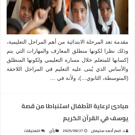
الابتدائية
بالمملكة
العربية
السعودية
وآليات
تجاوزها
مقدمة تعد المرحلة الابتدائية من أهم المراحل التعليمية،
مغلقة
وذلك نظرا لكونها منطلق المعارف والمهارات التي يتم
إكسابها للمتعلم خلال مساره التعليمي ولكونها المنطلق
والأساس الذي يُبنى عليه التعليم في المراحل اللاحقة
(المتوسطة، الثانوي…)، ولأنه في …
مبادئ لرعاية الأطفال استنباطا من قصة
يوسف في القرآن الكريم
على
د. السر أحمد سليمان
2025/09/27
رأي
التعليقات