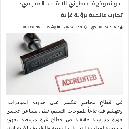
نحو نموذج فلسطيني للاعتماد المدرسي:
تجارب عالمية برؤية غزّية
على
ديما حاتم العايدي
2025/08/28
إرشادات
التعليقات
نحو
نموذج
فلسطيني
للاعتماد
المدرسي:
تجارب
عالمية
برؤية
غزّية
مغلقة
في قطاعٍ محاصرٍ تتكسر على حدوده المبادرات،
وتتهشم فيه تباعاً طموحات التعليم، تبقى مساعي تحقيق
جودة مدرسية حقيقية في قطاع غزة مرتبطة بجهود
مستمرة لمواجهة التحديات البنيوية والظروف الاستثنائية،