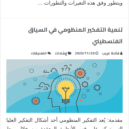
ويتطور وفق هذه التغيرات والتطورات …
تنمية التفكير المنظومي في السياق
الفلسطيني
على
فاتنة غريب
2025/11/20
إرشادات
التعليقات
تنمية
التفكير
المنظومي
في
السياق
الفلسطيني
مغلقة
مقدمة: يُعد التفكير المنظومي أحد أشكال التفكير العليا
التي تركز على فهم الأنظمة المعقدة من خلال ربط