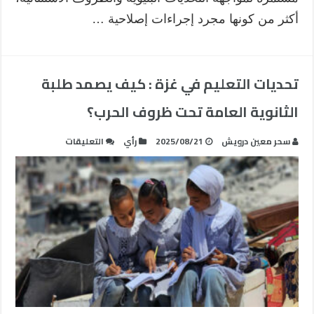
أكثر من كونها مجرد إجراءات إصلاحية …
تحديات التعليم في غزة : كيف يصمد طلبة
الثانوية العامة تحت ظروف الحرب؟
على
سحر معين درويش
2025/08/21
رأي
التعليقات
تحديات
التعليم
في
غزة
:
كيف
يصمد
طلبة
الثانوية
العامة